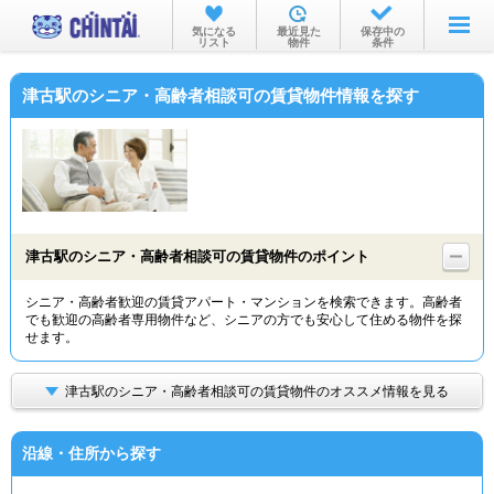
お部屋を探す
気になる
最近見た
保存中の
リスト
物件
条件
沿線・駅から
津古駅のシニア・高齢者相談可の賃貸物件情報を探す
住所から
家賃相場から
通勤通学時間から
物件特集から
津古駅のシニア・高齢者相談可の賃貸物件のポイント
不動産会社から
シニア・高齢者歓迎の賃貸アパート・マンションを検索できます。高齢者
でも歓迎の高齢者専用物件など、シニアの方でも安心して住める物件を探
TOP
せます。
津古駅のシニア・高齢者相談可の賃貸物件のオススメ情報を見る
沿線・住所から探す