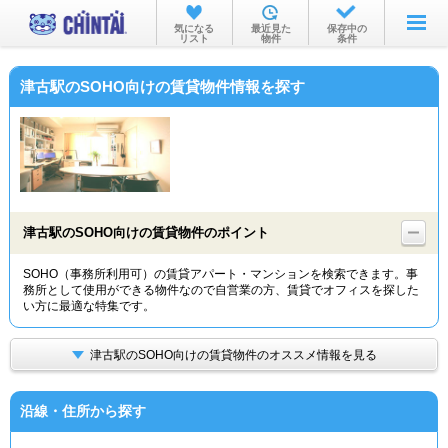
お部屋を探す
気になる
最近見た
保存中の
リスト
物件
条件
沿線・駅から
津古駅のSOHO向けの賃貸物件情報を探す
住所から
家賃相場から
通勤通学時間から
物件特集から
津古駅のSOHO向けの賃貸物件のポイント
不動産会社から
SOHO（事務所利用可）の賃貸アパート・マンションを検索できます。事
務所として使用ができる物件なので自営業の方、賃貸でオフィスを探した
TOP
い方に最適な特集です。
津古駅のSOHO向けの賃貸物件のオススメ情報を見る
沿線・住所から探す