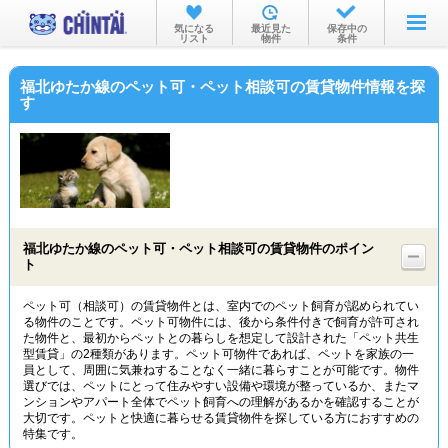
お部屋を探す
気になる
最近見た
保存中の
リスト
物件
条件
沿線・駅から
福北ゆたか線のペット可・ペット相談可の賃貸物件情報を探
住所から
す
家賃相場から
通勤通学時間から
物件特集から
福北ゆたか線のペット可・ペット相談可の賃貸物件のポイン
不動産会社から
ト
TOP
ペット可（相談可）の賃貸物件とは、室内でのペット飼育が認められてい
る物件のことです。ペット可物件には、後から条件付きで飼育が許可され
た物件と、最初からペットとの暮らしを想定して設計された「ペット共生
型賃貸」の2種類があります。ペット可物件であれば、ペットを家族の一
員として、周囲に気兼ねすることなく一緒に暮らすことが可能です。物件
選びでは、ペットにとって住みやすい設備や環境が整っているか、またマ
ンションやアパート全体でペット飼育への理解があるかを確認することが
大切です。ペットと快適に暮らせる賃貸物件を探している方におすすめの
特集です。