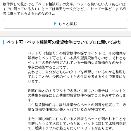
物件探しで見かける「ペット相談可」の文字。ペットを飼いたい人（あるいは
すでに飼っている人）にとっては重要な一文だけど、これって一体どこまで相
談に乗ってもらえるものなの？...
もっと読む
ペット可・ペット相談可の賃貸物件についてプロに聞いてみた
ペット可（相談可）の賃貸物件を探すポイントは、その物件が
最初からペット可としている共生型賃貸物件なのか、それとも
ペット可の条件が設定されている一般的な賃貸物件なのかを、
事前に確認することです。
あわせて、自分がどちらのタイプを希望しているのかを整理し
ておくことが、今後のペットとの生活を考えるうえで重要にな
ります。
近隣住民とのトラブルをできるだけ避けたい場合は、ペットと
の共生を前提にした共生型賃貸物件を探すことをおすすめしま
す。
共生型賃貸物件は、設計段階からペットの飼育を想定して、必
要な設備や住環境が整えられている点が特徴です。
また、同じ物件に住んでいる入居者もペットが飼われることを
理解したうえで入居しているため、ペットに対して比較的寛容
で、近隣トラブルが起こりにくいメリットがあります。