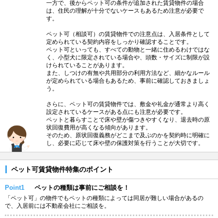
一方で、後からペット可の条件が追加された賃貸物件の場合
は、住民の理解が十分でないケースもあるため注意が必要で
す。
ペット可（相談可）の賃貸物件での注意点は、入居条件として
定められている契約内容をしっかり確認することです。
ペット可といっても、すべての動物と一緒に住めるわけではな
く、小型犬に限定されている場合や、頭数・サイズに制限が設
けられていることがあります。
また、しつけの有無や共用部分の利用方法など、細かなルール
が定められている場合もあるため、事前に確認しておきましょ
う。
さらに、ペット可の賃貸物件では、敷金や礼金が通常より高く
設定されているケースがある点にも注意が必要です。
ペットと暮らすことで床や壁が傷つきやすくなり、退去時の原
状回復費用が高くなる傾向があります。
そのため、原状回復義務がどこまで及ぶのかを契約時に明確に
し、必要に応じて床や壁の保護対策を行うことが大切です。
ペット可賃貸物件特集のポイント
Point1
ペットの種類は事前にご相談を！
「ペット可」の物件でもペットの種類によっては同居が難しい場合があるの
で、入居前には不動産会社にご相談を。