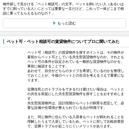
物件探しで見かける「ペット相談可」の文字。ペットを飼いたい人（あるいは
すでに飼っている人）にとっては重要な一文だけど、これって一体どこまで相
談に乗ってもらえるものなの？...
もっと読む
ペット可・ペット相談可の賃貸物件についてプロに聞いてみた
ペット可（相談可）の賃貸物件を探すポイントは、その物件が
最初からペット可としている共生型賃貸物件なのか、それとも
ペット可の条件が設定されている一般的な賃貸物件なのかを、
事前に確認することです。
あわせて、自分がどちらのタイプを希望しているのかを整理し
ておくことが、今後のペットとの生活を考えるうえで重要にな
ります。
近隣住民とのトラブルをできるだけ避けたい場合は、ペットと
の共生を前提にした共生型賃貸物件を探すことをおすすめしま
す。
共生型賃貸物件は、設計段階からペットの飼育を想定して、必
要な設備や住環境が整えられている点が特徴です。
また、同じ物件に住んでいる入居者もペットが飼われることを
理解したうえで入居しているため、ペットに対して比較的寛容
で、近隣トラブルが起こりにくいメリットがあります。