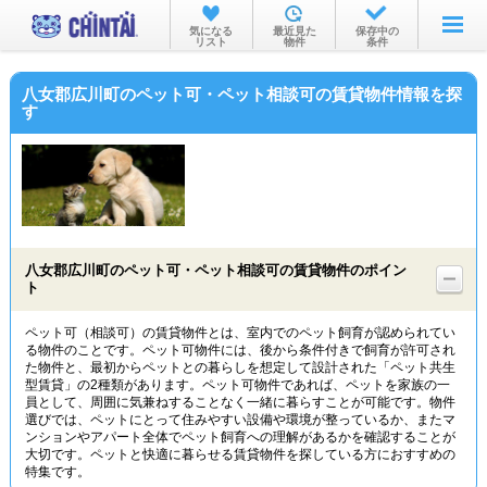
お部屋を探す
気になる
最近見た
保存中の
リスト
物件
条件
沿線・駅から
八女郡広川町のペット可・ペット相談可の賃貸物件情報を探
住所から
す
家賃相場から
通勤通学時間から
物件特集から
八女郡広川町のペット可・ペット相談可の賃貸物件のポイン
不動産会社から
ト
TOP
ペット可（相談可）の賃貸物件とは、室内でのペット飼育が認められてい
る物件のことです。ペット可物件には、後から条件付きで飼育が許可され
た物件と、最初からペットとの暮らしを想定して設計された「ペット共生
型賃貸」の2種類があります。ペット可物件であれば、ペットを家族の一
員として、周囲に気兼ねすることなく一緒に暮らすことが可能です。物件
選びでは、ペットにとって住みやすい設備や環境が整っているか、またマ
ンションやアパート全体でペット飼育への理解があるかを確認することが
大切です。ペットと快適に暮らせる賃貸物件を探している方におすすめの
特集です。