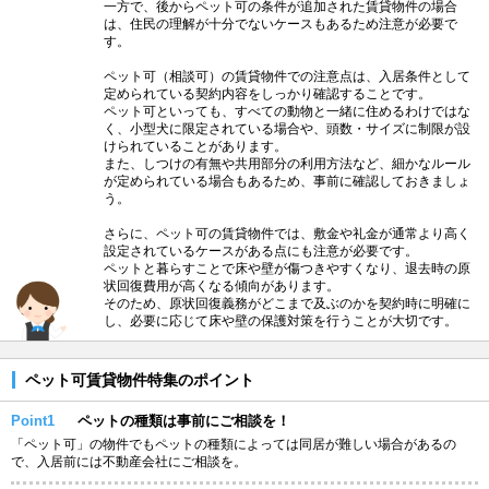
一方で、後からペット可の条件が追加された賃貸物件の場合
は、住民の理解が十分でないケースもあるため注意が必要で
す。
ペット可（相談可）の賃貸物件での注意点は、入居条件として
定められている契約内容をしっかり確認することです。
ペット可といっても、すべての動物と一緒に住めるわけではな
く、小型犬に限定されている場合や、頭数・サイズに制限が設
けられていることがあります。
また、しつけの有無や共用部分の利用方法など、細かなルール
が定められている場合もあるため、事前に確認しておきましょ
う。
さらに、ペット可の賃貸物件では、敷金や礼金が通常より高く
設定されているケースがある点にも注意が必要です。
ペットと暮らすことで床や壁が傷つきやすくなり、退去時の原
状回復費用が高くなる傾向があります。
そのため、原状回復義務がどこまで及ぶのかを契約時に明確に
し、必要に応じて床や壁の保護対策を行うことが大切です。
ペット可賃貸物件特集のポイント
Point1
ペットの種類は事前にご相談を！
「ペット可」の物件でもペットの種類によっては同居が難しい場合があるの
で、入居前には不動産会社にご相談を。