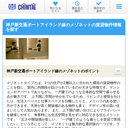
お部屋を探す
気になる
最近見た
保存中の
リスト
物件
条件
沿線・駅から
神戸新交通ポートアイランド線のメゾネットの賃貸物件情報
住所から
を探す
家賃相場から
通勤通学時間から
物件特集から
神戸新交通ポートアイランド線のメゾネットのポイント
不動産会社から
メゾネットタイプとは、1つの住戸が2層以上に分かれた構造の賃貸物件の
TOP
ことを指し、室内に内階段が設けられているのが大きな特徴です。マンシ
ョンやアパートでありながら、一戸建てのような立体的な空間で暮らせる
点が魅力です。 上下階に空間が分かれているため、リビングと寝室を分け
たり、生活スペースと仕事スペースを分離したりと、メリハリのある使い
方ができます。天井が高く開放感のある物件も多く、デザイン性の高い住
まいとして人気があります。 また、上下階の使い分けによりプライバシー
を確保しやすく、来客時にも生活空間を見せずに対応できる点もメリット
です。 「広さや開放感が欲しい」「一戸建てのような暮らしを賃貸で実現
したい」という方にとって、メゾネットは魅力的な選択肢の一つです。ラ