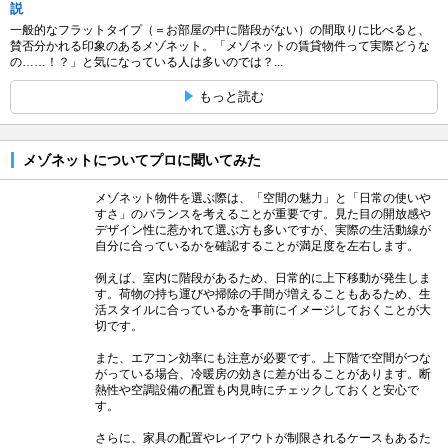
説
一般的なフラットタイプ（＝お部屋の中に階段がない）の間取りに比べると、
賛否分かれる印象のあるメゾネット。「メゾネットの賃貸物件って実際どうな
の……！？」と気になっている人は多いのでは？...
もっと読む
メゾネットについてプロに聞いてみた
メゾネット物件を選ぶ際は、「空間の魅力」と「日常の使いや
すさ」のバランスを考えることが重要です。見た目の開放感や
デザイン性に惹かれて選ぶ方も多いですが、実際の生活動線が
自分に合っているかを確認することが満足度を左右します。
例えば、室内に階段があるため、日常的に上下移動が発生しま
す。荷物の持ち運びや掃除の手間が増えることもあるため、生
活スタイルに合っているかを事前にイメージしておくことが大
切です。
また、エアコン効率にも注意が必要です。上下階で空間がつな
がっている場合、冷暖房の効きに差が出ることがあります。断
熱性や空調設備の配置も内見時にチェックしておくと安心で
す。
さらに、家具の配置やレイアウトが制限されるケースもあるた