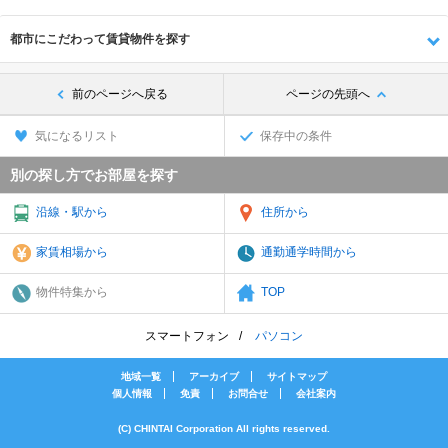
都市にこだわって賃貸物件を探す
前のページへ戻る
ページの先頭へ
気になるリスト
保存中の条件
別の探し方でお部屋を探す
沿線・駅から
住所から
家賃相場から
通勤通学時間から
物件特集から
TOP
スマートフォン
パソコン
地域一覧
アーカイブ
サイトマップ
個人情報
免責
お問合せ
会社案内
(C) CHINTAI Corporation All rights reserved.