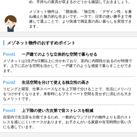
め、手持ちの家具が収まるかどうかも確認しておきましょう。
メゾネット物件は、「開放感」「独立性」「デザイン性」を兼
ね備えた魅力的な住まいです。一方で、日常の使い勝手まで考
慮して選ぶことで、より快適で満足度の高い暮らしを実現でき
ます。
メゾネット物件のおすすめポイント
Point1
一戸建てのような立体的な空間で暮らせる
メゾネットは1住戸が2層以上に分かれており、室内に内階段があるのが特徴で
す。上下に広がる空間を活かして、一戸建てのような感覚で暮らすことができ
ます。
Point2
生活空間を分けて使える独立性の高さ
リビングと寝室、仕事スペースなどを上下階で分けることで、生活にメリハリ
をつけやすくなります。来客時にもプライベート空間を見せずに済むのも大き
なメリットです。
Point3
上下階の使い方次第で音ストレスを軽減
自室内で生活音を分散できるため、一般的なワンフロアの物件よりも音のスト
レスを感じにくいケースがあります。お子さんがいる家庭や在宅時間が長い方
にも適しています。