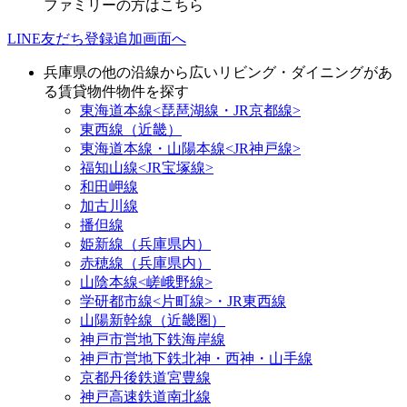
ファミリー
の方はこちら
LINE友だち登録追加画面へ
兵庫県の他の沿線から広いリビング・ダイニングがあ
る賃貸物件物件を探す
東海道本線<琵琶湖線・JR京都線>
東西線（近畿）
東海道本線・山陽本線<JR神戸線>
福知山線<JR宝塚線>
和田岬線
加古川線
播但線
姫新線（兵庫県内）
赤穂線（兵庫県内）
山陰本線<嵯峨野線>
学研都市線<片町線>・JR東西線
山陽新幹線（近畿圏）
神戸市営地下鉄海岸線
神戸市営地下鉄北神・西神・山手線
京都丹後鉄道宮豊線
神戸高速鉄道南北線