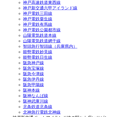
神戸高速鉄道東西線
神戸新交通六甲アイランド線
神戸電鉄三田線
神戸電鉄粟生線
神戸電鉄有馬線
神戸電鉄公園都市線
山陽電気鉄道本線
山陽電気鉄道網干線
智頭急行智頭線（兵庫県内）
能勢電鉄妙見線
能勢電鉄日生線
阪急神戸線
阪急宝塚線
阪急今津線
阪急伊丹線
阪急甲陽線
阪神本線
阪神なんば線
阪神武庫川線
北条鉄道北条線
北神急行電鉄北神線