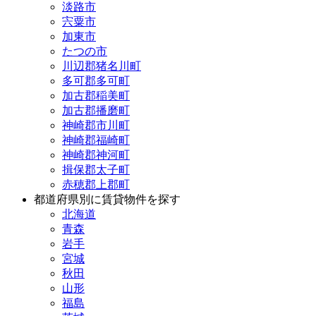
淡路市
宍粟市
加東市
たつの市
川辺郡猪名川町
多可郡多可町
加古郡稲美町
加古郡播磨町
神崎郡市川町
神崎郡福崎町
神崎郡神河町
揖保郡太子町
赤穂郡上郡町
都道府県別に賃貸物件を探す
北海道
青森
岩手
宮城
秋田
山形
福島