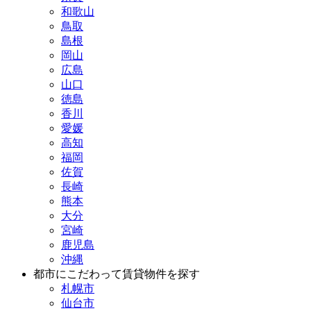
和歌山
鳥取
島根
岡山
広島
山口
徳島
香川
愛媛
高知
福岡
佐賀
長崎
熊本
大分
宮崎
鹿児島
沖縄
都市にこだわって賃貸物件を探す
札幌市
仙台市