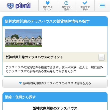
お部屋を探す
気になる
最近見た
保存中の
リスト
物件
条件
沿線・駅から
阪神武庫川線のテラスハウスの賃貸物件情報を探す
住所から
家賃相場から
通勤通学時間から
物件特集から
阪神武庫川線のテラスハウスのポイント
不動産会社から
テラスハウスの賃貸物件を検索できます。友人や家族、恋人と一緒に住め
るテラスハウスで余裕のある生活をしてみませんか？
TOP
阪神武庫川線のテラスハウスのオススメ情報を見る
沿線・住所から探す
阪神武庫川線のテラスハウス