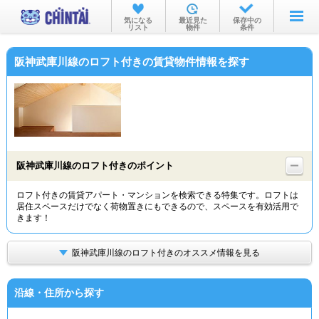
お部屋を探す
気になる
最近見た
保存中の
リスト
物件
条件
沿線・駅から
阪神武庫川線のロフト付きの賃貸物件情報を探す
住所から
家賃相場から
通勤通学時間から
物件特集から
阪神武庫川線のロフト付きのポイント
不動産会社から
ロフト付きの賃貸アパート・マンションを検索できる特集です。ロフトは
居住スペースだけでなく荷物置きにもできるので、スペースを有効活用で
TOP
きます！
阪神武庫川線のロフト付きのオススメ情報を見る
沿線・住所から探す