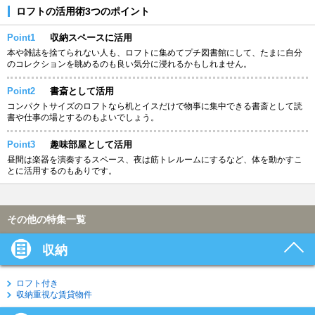
ロフトの活用術3つのポイント
Point1
収納スペースに活用
本や雑誌を捨てられない人も、ロフトに集めてプチ図書館にして、たまに自分
のコレクションを眺めるのも良い気分に浸れるかもしれません。
Point2
書斎として活用
コンパクトサイズのロフトなら机とイスだけで物事に集中できる書斎として読
書や仕事の場とするのもよいでしょう。
Point3
趣味部屋として活用
昼間は楽器を演奏するスペース、夜は筋トレルームにするなど、体を動かすこ
とに活用するのもありです。
その他の特集一覧
収納
ロフト付き
収納重視な賃貸物件