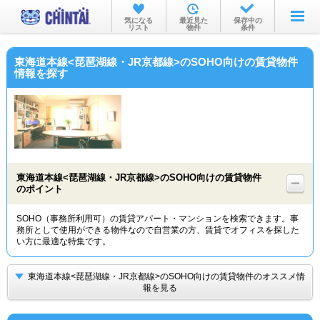
お部屋を探す
気になる
最近見た
保存中の
リスト
物件
条件
沿線・駅から
東海道本線<琵琶湖線・JR京都線>のSOHO向けの賃貸物件
住所から
情報を探す
家賃相場から
通勤通学時間から
物件特集から
東海道本線<琵琶湖線・JR京都線>のSOHO向けの賃貸物件
不動産会社から
のポイント
TOP
SOHO（事務所利用可）の賃貸アパート・マンションを検索できます。事
務所として使用ができる物件なので自営業の方、賃貸でオフィスを探した
い方に最適な特集です。
東海道本線<琵琶湖線・JR京都線>のSOHO向けの賃貸物件のオススメ情
報を見る