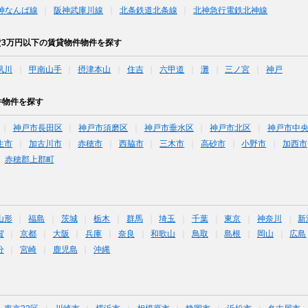
神なんば線
阪神武庫川線
北条鉄道北条線
北神急行電鉄北神線
賃3万円以下の賃貸物件物件を探す
夙川
甲南山手
摂津本山
住吉
六甲道
灘
三ノ宮
神戸
件物件を探す
神戸市長田区
神戸市須磨区
神戸市垂水区
神戸市北区
神戸市中
生市
加古川市
赤穂市
西脇市
三木市
高砂市
小野市
加西市
赤穂郡上郡町
山形
福島
茨城
栃木
群馬
埼玉
千葉
東京
神奈川
新
賀
京都
大阪
兵庫
奈良
和歌山
鳥取
島根
岡山
広島
分
宮崎
鹿児島
沖縄