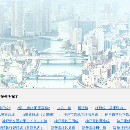
件物件を探す
神戸線>
福知山線<JR宝塚線>
加古川線
播但線
姫新線（兵庫県内）
JR東西線
山陽新幹線（近畿圏）
神戸市営地下鉄海岸線
神戸市営地下鉄
神戸新交通六甲アイランド線
神戸電鉄三田線
神戸電鉄粟生線
神戸電
智頭急行智頭線（兵庫県内）
能勢電鉄妙見線
能勢電鉄日生線
阪急神戸