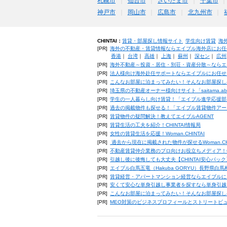
札幌市
仙台市
さいたま市
千葉市
神戸市
岡山市
広島市
北九州市
CHINTAI：
賃貸・部屋探し情報サイト
学生向け賃貸
海
[PR]
海外の不動産・賃貸情報ならエイブル海外店にお任
香港
｜
台湾
｜
高雄
｜
上海
｜
蘇州
｜
深セン
｜
広州
[PR]
海外不動産～投資・居住・別荘・資産分散～ならエ
[PR]
法人様向け海外赴任サポートならエイブルにお任せ
[PR]
こんなお部屋に泊まってみたい！そんなお部屋探し
[PR]
埼玉県の不動産オーナー様向けサイト「saitama.a
[PR]
学生の一人暮らし向け賃貸！「エイブル進学応援部
[PR]
過去の掲載物件も探せる！「エイブル賃貸物件アー
[PR]
賃貸物件の疑問解決！教えてエイブルAGENT
[PR]
賃貸生活の工夫を紹介！CHINTAI情報局
[PR]
女性の賃貸生活を応援！Woman.CHINTAI
[PR]
過去から現在に掲載された物件が探せるWoman.CH
[PR]
不動産賃貸仲介業務のプロ向けお役立ちメディア！CHIN
[PR]
引越し後に後悔しても大丈夫【CHINTAI安心パッ
[PR]
エイブル白馬五竜（Hakuba GORYU）長野県白
[PR]
賃貸経営・アパートマンション経営ならエイブルに
[PR]
安くて安心な単身引越し事業者を探すなら単身引越
[PR]
こんなお部屋に泊まってみたい！そんなお部屋探し
[PR]
MEO対策のビジネスプロフィールとストリートビ