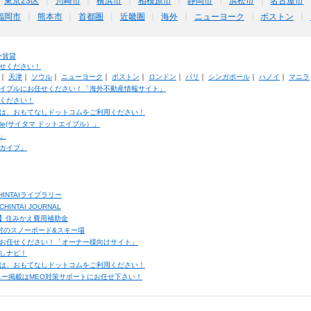
東京23区
川崎市
横浜市
相模原市
静岡市
浜松市
名古屋市
福岡市
熊本市
首都圏
近畿圏
海外
ニューヨーク
ボストン
外賃貸
せください！
｜
天津
｜
ソウル
｜
ニューヨーク
｜
ボストン
｜
ロンドン
｜
パリ
｜
シンガポール
｜
ハノイ
｜
マニラ
イブルにお任せください！「海外不動産情報サイト」
ください！
は、おもてなしドットコムをご利用ください！
ble(サイタマ ドットエイブル）」
」
カイブ」
INTAIライブラリー
TAI JOURNAL
ク】住みかえ費用補助金
馬村のスノーボード&スキー場
お任せください！「オーナー様向けサイト」
しナビ！
は、おもてなしドットコムをご利用ください！
ュー掲載はMEO対策サポートにお任せ下さい！