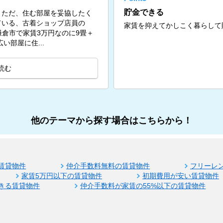
貯金できる
。ただ、住む部屋を妥協したく
ている、古着ショップ店員の
家賃を抑えてかしこく暮らして
問。鎌倉市で家賃3万円なのに9畳＋
い部屋に住...
読む
他のテーマから探す場合はこちらから！
賃貸物件
仲介手数料無料の賃貸物件
フリーレ
家賃5万円以下の賃貸物件
初期費用が安い賃貸物件
きる賃貸物件
仲介手数料が家賃の55%以下の賃貸物件