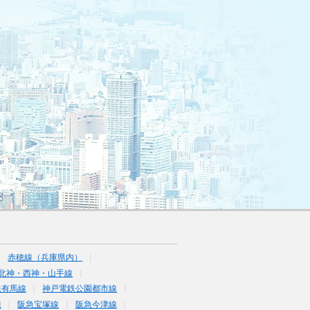
赤穂線（兵庫県内）
北神・西神・山手線
鉄有馬線
神戸電鉄公園都市線
線
阪急宝塚線
阪急今津線