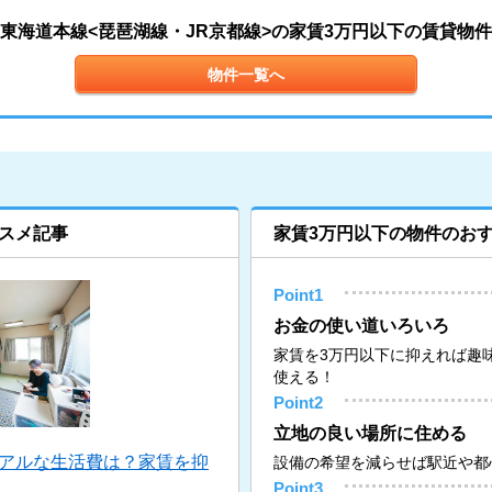
東海道本線<琵琶湖線・JR京都線>の家賃3万円以下の賃貸物件
物件一覧へ
スメ記事
家賃3万円以下の物件のお
Point1
お金の使い道いろいろ
家賃を3万円以下に抑えれば趣
使える！
Point2
立地の良い場所に住める
リアルな生活費は？家賃を抑
設備の希望を減らせば駅近や都
Point3