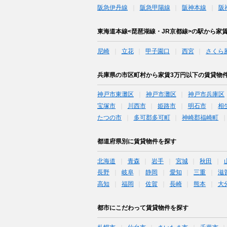
阪急伊丹線
阪急甲陽線
阪神本線
阪
東海道本線<琵琶湖線・JR京都線>の駅から家
尼崎
立花
甲子園口
西宮
さくら
兵庫県の市区町村から家賃3万円以下の賃貸物
神戸市東灘区
神戸市灘区
神戸市兵庫区
宝塚市
川西市
姫路市
明石市
相
たつの市
多可郡多可町
神崎郡福崎町
都道府県別に賃貸物件を探す
北海道
青森
岩手
宮城
秋田
長野
岐阜
静岡
愛知
三重
滋
高知
福岡
佐賀
長崎
熊本
大
都市にこだわって賃貸物件を探す