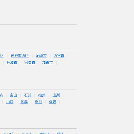
央区
神戸市西区
尼崎市
西宮市
丹波市
宍粟市
加東市
潟
富山
石川
福井
山梨
山口
徳島
香川
愛媛