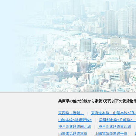
兵庫県の他の沿線から家賃3万円以下の賃貸物
東西線（近畿）
東海道本線・山陽本線<JR
山陰本線<嵯峨野線>
学研都市線<片町線>・
神戸高速鉄道南北線
神戸高速鉄道東西線
山陽電気鉄道本線
山陽電気鉄道網干線