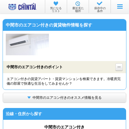
お部屋を探す
気になる
最近見た
保存中の
リスト
物件
条件
沿線・駅から
中間市のエアコン付きの賃貸物件情報を探す
住所から
家賃相場から
通勤通学時間から
物件特集から
中間市のエアコン付きのポイント
不動産会社から
エアコン付きの賃貸アパート・賃貸マンションを検索できます。冷暖房完
備の部屋で快適な生活をしてみませんか？
TOP
中間市のエアコン付きのオススメ情報を見る
沿線・住所から探す
中間市のエアコン付き