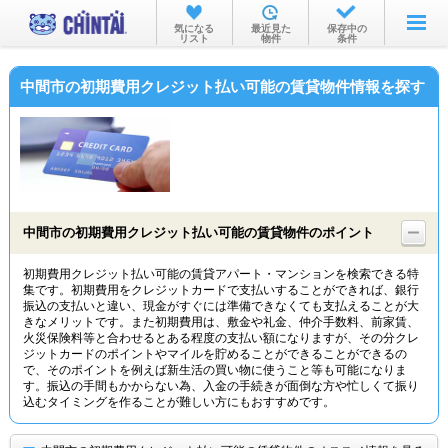
お部屋を探す
気になる
最近見た
保存中の
リスト
物件
条件
沿線・駅から
中間市の初期費用クレジット払い可能の賃貸物件情報を探す
住所から
家賃相場から
通勤通学時間から
物件特集から
中間市の初期費用クレジット払い可能の賃貸物件のポイント
不動産会社から
初期費用クレジット払い可能の賃貸アパート・マンションを検索できる特
集です。初期費用をクレジットカードで支払いすることができれば、銀行
TOP
振込の支払いと違い、現金がすぐには準備できなくても支払えることが大
きなメリットです。また初期費用は、敷金や礼金、仲介手数料、前家賃、
火災保険料等と合わせるとある程度の支払い額になりますが、その分クレ
ジットカードのポイントやマイルを貯めることができることができるの
で、そのポイントを例えば新生活の買い物に使うこと等も可能になりま
す。振込の手間もかからない為、入金の手続きが面倒な方や忙しくて振り
込むタイミングを作ることが難しい方にもおすすめです。