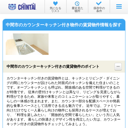
お部屋を探す
気になる
最近見た
保存中の
リスト
物件
条件
沿線・駅から
中間市のカウンターキッチン付き物件の賃貸物件情報を探す
住所から
家賃相場から
通勤通学時間から
物件特集から
中間市のカウンターキッチン付きの賃貸物件のポイント
不動産会社から
カウンターキッチン付きの賃貸物件とは、キッチンとリビング・ダイニン
グの間にカウンターが設けられた対面式のキッチンを備えた住まいのこと
TOP
です。オープンキッチンとも呼ばれ、開放感のある空間で料理ができるの
が特徴です。 従来の壁付けキッチンとは異なり、リビングを見渡しながら
料理ができるため、家族や来客とのコミュニケーションが取りやすく、暮
らしの一体感が生まれます。また、カウンター部分を配膳スペースや簡易
的な食事スペースとして活用できる点も魅力です。 近年では、ファミリー
向けだけでなく一人暮らし向けの物件にも採用されるケースが増えてお
り、「料理を楽しみたい」「開放的な空間で暮らしたい」という方に人気
があります。 暮らしの快適さとデザイン性を両立したい方は、カウンター
キッチン付きの賃貸物件をチェックしてみましょう。