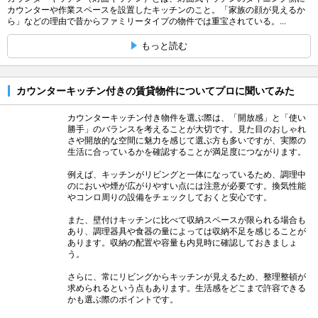
カウンターや作業スペースを設置したキッチンのこと。「家族の顔が見えるか
ら」などの理由で昔からファミリータイプの物件では重宝されている。...
もっと読む
カウンターキッチン付きの賃貸物件についてプロに聞いてみた
カウンターキッチン付き物件を選ぶ際は、「開放感」と「使い
勝手」のバランスを考えることが大切です。見た目のおしゃれ
さや開放的な空間に魅力を感じて選ぶ方も多いですが、実際の
生活に合っているかを確認することが満足度につながります。
例えば、キッチンがリビングと一体になっているため、調理中
のにおいや煙が広がりやすい点には注意が必要です。換気性能
やコンロ周りの設備をチェックしておくと安心です。
また、壁付けキッチンに比べて収納スペースが限られる場合も
あり、調理器具や食器の量によっては収納不足を感じることが
あります。収納の配置や容量も内見時に確認しておきましょ
う。
さらに、常にリビングからキッチンが見えるため、整理整頓が
求められるという点もあります。生活感をどこまで許容できる
かも選ぶ際のポイントです。