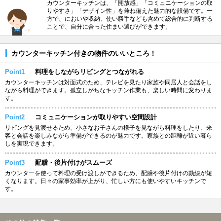
カウンターキッチンは、「開放感」「コミュニケーションの取
りやすさ」「デザイン性」を兼ね備えた魅力的な設備です。一
方で、においや収納、使い勝手なども含めて総合的に判断する
ことで、自分に合った住まい選びができます。
カウンターキッチン付きの物件のいいところ！
Point1
料理をしながらリビングとつながれる
カウンターキッチンは対面式のため、テレビを見たり家族や同居人と会話をし
ながら料理ができます。孤立しがちなキッチン作業も、楽しい時間に変わりま
す。
Point2
コミュニケーションが取りやすい空間設計
リビングを見渡せるため、小さなお子さんの様子を見ながら料理をしたり、来
客と会話を楽しみながら準備ができるのが魅力です。家族との距離が近い暮ら
しを実現できます。
Point3
配膳・後片付けがスムーズ
カウンターを使って料理の受け渡しができるため、配膳や後片付けの動線が短
くなります。日々の家事効率が上がり、忙しい方にも使いやすいキッチンで
す。