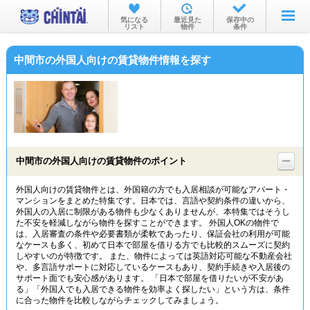
お部屋を探す
気になる
最近見た
保存中の
リスト
物件
条件
沿線・駅から
中間市の外国人向けの賃貸物件情報を探す
住所から
家賃相場から
通勤通学時間から
物件特集から
中間市の外国人向けの賃貸物件のポイント
不動産会社から
外国人向けの賃貸物件とは、外国籍の方でも入居相談が可能なアパート・
マンションをまとめた特集です。日本では、言語や契約条件の違いから、
TOP
外国人の入居に制限がある物件も少なくありませんが、本特集ではそうし
た不安を軽減しながら物件を探すことができます。 外国人OKの物件で
は、入居審査の条件や必要書類が柔軟であったり、保証会社の利用が可能
なケースも多く、初めて日本で部屋を借りる方でも比較的スムーズに契約
しやすいのが特徴です。 また、物件によっては英語対応可能な不動産会社
や、多言語サポートに対応しているケースもあり、契約手続きや入居後の
サポート面でも安心感があります。 「日本で部屋を借りたいが不安があ
る」「外国人でも入居できる物件を効率よく探したい」という方は、条件
に合った物件を比較しながらチェックしてみましょう。