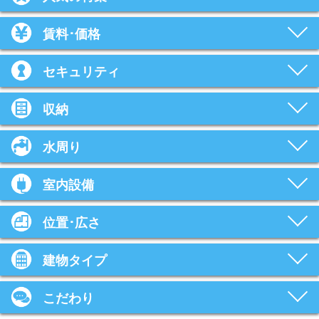
賃料･価格
セキュリティ
収納
水周り
室内設備
位置･広さ
建物タイプ
こだわり