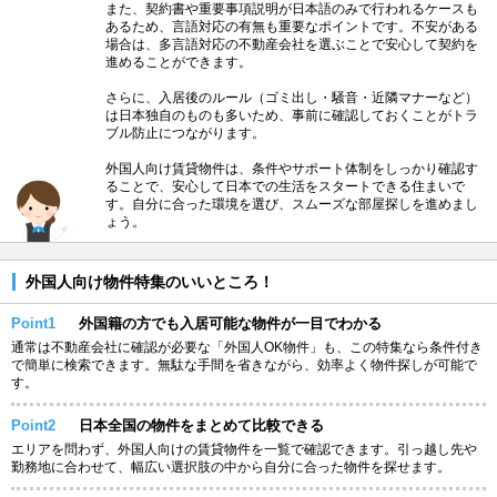
また、契約書や重要事項説明が日本語のみで行われるケースも
あるため、言語対応の有無も重要なポイントです。不安がある
場合は、多言語対応の不動産会社を選ぶことで安心して契約を
進めることができます。
さらに、入居後のルール（ゴミ出し・騒音・近隣マナーなど）
は日本独自のものも多いため、事前に確認しておくことがトラ
ブル防止につながります。
外国人向け賃貸物件は、条件やサポート体制をしっかり確認す
ることで、安心して日本での生活をスタートできる住まいで
す。自分に合った環境を選び、スムーズな部屋探しを進めまし
ょう。
外国人向け物件特集のいいところ！
Point1
外国籍の方でも入居可能な物件が一目でわかる
通常は不動産会社に確認が必要な「外国人OK物件」も、この特集なら条件付き
で簡単に検索できます。無駄な手間を省きながら、効率よく物件探しが可能で
す。
Point2
日本全国の物件をまとめて比較できる
エリアを問わず、外国人向けの賃貸物件を一覧で確認できます。引っ越し先や
勤務地に合わせて、幅広い選択肢の中から自分に合った物件を探せます。