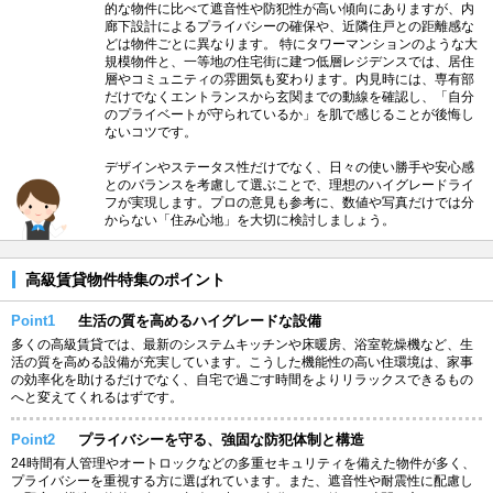
的な物件に比べて遮音性や防犯性が高い傾向にありますが、内
廊下設計によるプライバシーの確保や、近隣住戸との距離感な
どは物件ごとに異なります。 特にタワーマンションのような大
規模物件と、一等地の住宅街に建つ低層レジデンスでは、居住
層やコミュニティの雰囲気も変わります。内見時には、専有部
だけでなくエントランスから玄関までの動線を確認し、「自分
のプライベートが守られているか」を肌で感じることが後悔し
ないコツです。
デザインやステータス性だけでなく、日々の使い勝手や安心感
とのバランスを考慮して選ぶことで、理想のハイグレードライ
フが実現します。プロの意見も参考に、数値や写真だけでは分
からない「住み心地」を大切に検討しましょう。
高級賃貸物件特集のポイント
Point1
生活の質を高めるハイグレードな設備
多くの高級賃貸では、最新のシステムキッチンや床暖房、浴室乾燥機など、生
活の質を高める設備が充実しています。こうした機能性の高い住環境は、家事
の効率化を助けるだけでなく、自宅で過ごす時間をよりリラックスできるもの
へと変えてくれるはずです。
Point2
プライバシーを守る、強固な防犯体制と構造
24時間有人管理やオートロックなどの多重セキュリティを備えた物件が多く、
プライバシーを重視する方に選ばれています。また、遮音性や耐震性に配慮し