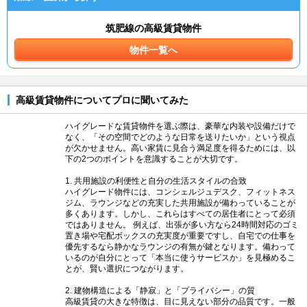
筑肥線の高級賃貸物件
物件一覧へ
高級賃貸物件についてプロに聞いてみた
ハイグレードな賃貸物件を選ぶ際は、豪華な内装や設備だけで
なく、「その空間でどのような日常を送りたいか」という視点
が欠かせません。高い家賃に見合う満足度を得るためには、以
下の2つのポイントを意識することが大切です。
1. 共用施設の利便性と自分の生活スタイルの合致
ハイグレード物件には、コンシェルジュデスク、フィットネス
ジム、ラウンジなどの充実した共用施設が備わっていることが
多くあります。しかし、これらはすべての居住者にとって必須
ではありません。 例えば、出張が多い方なら24時間対応のゴミ
置き場や宅配ボックスの充実度が重要ですし、自宅での仕事を
優先するなら静かなラウンジの有無が鍵となります。備わって
いるのが自分にとって「本当に使うサービスか」を見極めるこ
とが、賢い選択につながります。
2. 建物構造による「静寂」と「プライバシー」の質
高級賃貸の大きな特徴は、目に見えない部分の品質です。一般