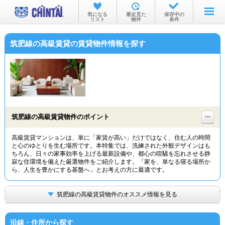
お部屋を探す
気になる
最近見た
保存中の
リスト
物件
条件
沿線・駅から
筑肥線の高級賃貸の賃貸物件情報を探す
住所から
家賃相場から
通勤通学時間から
物件特集から
筑肥線の高級賃貸物件のポイント
不動産会社から
高級賃貸マンションは、単に「家賃が高い」だけではなく、住む人の時間
と心のゆとりを生む場所です。本特集では、洗練された外観デザインはも
TOP
ちろん、日々の家事効率を上げる最新設備や、都心の喧騒を忘れさせる静
寂な住環境を備えた厳選物件をご紹介します。「家を、単なる寝る場所か
ら、人生を豊かにする基盤へ」とお考えの方に最適です。
筑肥線の高級賃貸物件のオススメ情報を見る
沿線・住所から探す