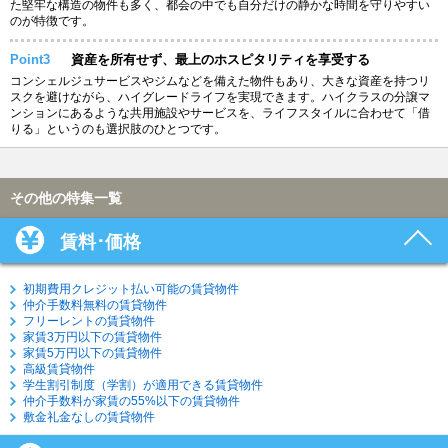
た堅牢な構造の物件も多く、都会の中でも自分だけの静かな時間を守りやすい
のが特徴です。
Point3
資産を所有せず、最上のホスピタリティを享受する
コンシェルジュサービスやジムなどを備えた物件もあり、大きな資産を持つリ
スクを避けながら、ハイグレードライフを実現できます。ハイクラスの分譲マ
ンションにあるような共用施設やサービスを、ライフスタイルに合わせて「借
りる」というのも選択肢のひとつです。
その他の特集一覧
賃料･価格
初期費用クレジット払い可能の賃貸物件
仲介手数料無料の賃貸物件
フリーレントの賃貸物件
家賃3万円以下の賃貸物件
家賃5万円以下の賃貸物件
高級賃貸物件
学生割引制度（学割）が適用できる賃貸物件
仲介手数料が家賃の55%以下の賃貸物件
敷金礼金なしの賃貸物件