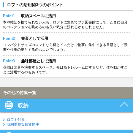
ロフトの活用術3つのポイント
Point1
収納スペースに活用
本や雑誌を捨てられない人も、ロフトに集めてプチ図書館にして、たまに自分
のコレクションを眺めるのも良い気分に浸れるかもしれません。
Point2
書斎として活用
コンパクトサイズのロフトなら机とイスだけで物事に集中できる書斎として読
書や仕事の場とするのもよいでしょう。
Point3
趣味部屋として活用
昼間は楽器を演奏するスペース、夜は筋トレルームにするなど、体を動かすこ
とに活用するのもありです。
その他の特集一覧
収納
ロフト付き
収納重視な賃貸物件