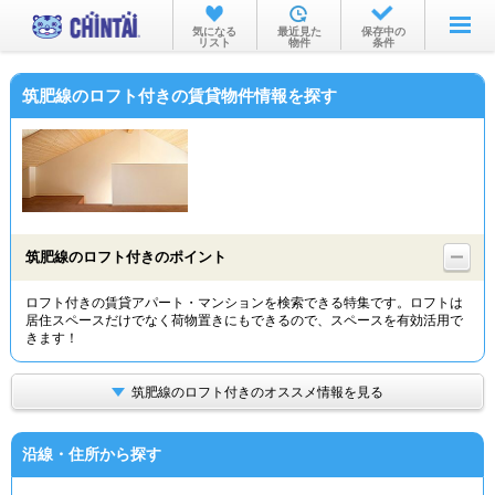
お部屋を探す
気になる
最近見た
保存中の
リスト
物件
条件
沿線・駅から
筑肥線のロフト付きの賃貸物件情報を探す
住所から
家賃相場から
通勤通学時間から
物件特集から
筑肥線のロフト付きのポイント
不動産会社から
ロフト付きの賃貸アパート・マンションを検索できる特集です。ロフトは
居住スペースだけでなく荷物置きにもできるので、スペースを有効活用で
TOP
きます！
筑肥線のロフト付きのオススメ情報を見る
沿線・住所から探す