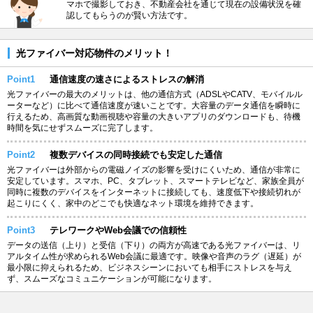
マホで撮影しておき、不動産会社を通じて現在の設備状況を確
認してもらうのが賢い方法です。
光ファイバー対応物件のメリット！
Point1
通信速度の速さによるストレスの解消
光ファイバーの最大のメリットは、他の通信方式（ADSLやCATV、モバイルル
ーターなど）に比べて通信速度が速いことです。大容量のデータ通信を瞬時に
行えるため、高画質な動画視聴や容量の大きいアプリのダウンロードも、待機
時間を気にせずスムーズに完了します。
Point2
複数デバイスの同時接続でも安定した通信
光ファイバーは外部からの電磁ノイズの影響を受けにくいため、通信が非常に
安定しています。スマホ、PC、タブレット、スマートテレビなど、家族全員が
同時に複数のデバイスをインターネットに接続しても、速度低下や接続切れが
起こりにくく、家中のどこでも快適なネット環境を維持できます。
Point3
テレワークやWeb会議での信頼性
データの送信（上り）と受信（下り）の両方が高速である光ファイバーは、リ
アルタイム性が求められるWeb会議に最適です。映像や音声のラグ（遅延）が
最小限に抑えられるため、ビジネスシーンにおいても相手にストレスを与え
ず、スムーズなコミュニケーションが可能になります。