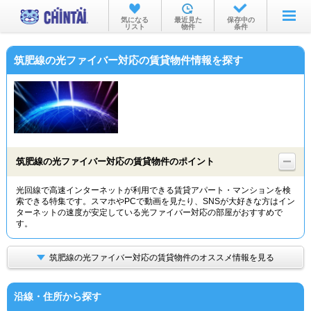
お部屋を探す
気になる
最近見た
保存中の
リスト
物件
条件
沿線・駅から
筑肥線の光ファイバー対応の賃貸物件情報を探す
住所から
家賃相場から
通勤通学時間から
物件特集から
筑肥線の光ファイバー対応の賃貸物件のポイント
不動産会社から
光回線で高速インターネットが利用できる賃貸アパート・マンションを検
索できる特集です。スマホやPCで動画を見たり、SNSが大好きな方はイン
TOP
ターネットの速度が安定している光ファイバー対応の部屋がおすすめで
す。
筑肥線の光ファイバー対応の賃貸物件のオススメ情報を見る
沿線・住所から探す