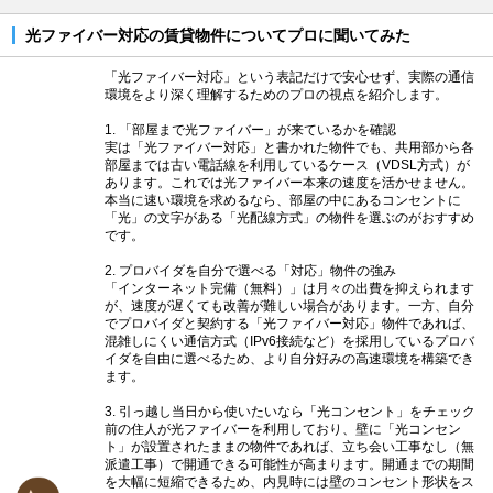
光ファイバー対応の賃貸物件についてプロに聞いてみた
「光ファイバー対応」という表記だけで安心せず、実際の通信
環境をより深く理解するためのプロの視点を紹介します。
1. 「部屋まで光ファイバー」が来ているかを確認
実は「光ファイバー対応」と書かれた物件でも、共用部から各
部屋までは古い電話線を利用しているケース（VDSL方式）が
あります。これでは光ファイバー本来の速度を活かせません。
本当に速い環境を求めるなら、部屋の中にあるコンセントに
「光」の文字がある「光配線方式」の物件を選ぶのがおすすめ
です。
2. プロバイダを自分で選べる「対応」物件の強み
「インターネット完備（無料）」は月々の出費を抑えられます
が、速度が遅くても改善が難しい場合があります。一方、自分
でプロバイダと契約する「光ファイバー対応」物件であれば、
混雑しにくい通信方式（IPv6接続など）を採用しているプロバ
イダを自由に選べるため、より自分好みの高速環境を構築でき
ます。
3. 引っ越し当日から使いたいなら「光コンセント」をチェック
前の住人が光ファイバーを利用しており、壁に「光コンセン
ト」が設置されたままの物件であれば、立ち会い工事なし（無
派遣工事）で開通できる可能性が高まります。開通までの期間
を大幅に短縮できるため、内見時には壁のコンセント形状をス