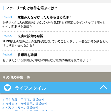
ファミリー向け物件を選ぶには？
Point1
家族みんながゆったり暮らせる広さ！
お子さんが1人の家族向けの2LDKから9LDKまで豊富なラインナップ！暮らし
やすい間取りを選ぼう
Point2
充実の設備も確認
2LDK以上の物件だとの設備が充実していることも多い。不要な設備を削ると相
場より安く住めるかも！
Point3
住環境を確認
お子さんがいる家庭は小学校の学区など近隣の施設も見てみよう！
その他の特集一覧
ライフスタイル
子供部屋・子供可の賃貸物件
女性向け・女性専用の賃貸物件
バリアフリーの賃貸物件