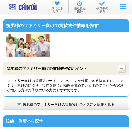
お部屋を探す
気になる
最近見た
保存中の
リスト
物件
条件
沿線・駅から
筑肥線のファミリー向けの賃貸物件情報を探す
住所から
家賃相場から
通勤通学時間から
物件特集から
筑肥線のファミリー向けの賃貸物件のポイント
不動産会社から
ファミリー向けの賃貸アパート・マンションを検索できる特集です。ファ
ミリー向けの間取り、設備を揃えた物件を集めていますのでこれから家族
TOP
が増える方やお子様のいる方におすすめです。
筑肥線のファミリー向けの賃貸物件のオススメ情報を見る
沿線・住所から探す