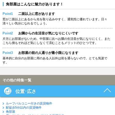
角部屋はこんなに魅力があります！
Point1
二面以上に窓があります
窓が二面以上にあるから光を取り込みやすく、通気性に優れています。日々
清々しい気分になれるでしょう。
Point2
お隣からの生活音が気になりにくいです
片方にお部屋がないため、中部屋に比べお隣の生活音が気になりにくく、また
こちら側もそれほど気にしなくて済むこともメリットのひとつです。
Point3
お部屋の前の人通りが最小限になります
基本的に自分のお部屋に用のある人以外は前を通らないので、とても気楽で
す。
その他の特集一覧
位置･広さ
ルーフバルコニー付きの賃貸物件
駅徒歩5分以内の賃貸物件
角部屋