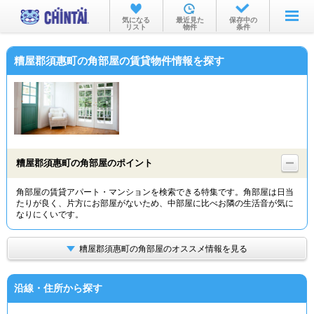
お部屋を探す
気になる
最近見た
保存中の
リスト
物件
条件
沿線・駅から
糟屋郡須惠町の角部屋の賃貸物件情報を探す
住所から
家賃相場から
通勤通学時間から
物件特集から
糟屋郡須惠町の角部屋のポイント
不動産会社から
角部屋の賃貸アパート・マンションを検索できる特集です。角部屋は日当
たりが良く、片方にお部屋がないため、中部屋に比べお隣の生活音が気に
TOP
なりにくいです。
糟屋郡須惠町の角部屋のオススメ情報を見る
沿線・住所から探す