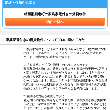
沿線・住所から探す
糟屋郡須惠町の家具家電付きの賃貸物件
物件一覧へ
家具家電付きの賃貸物件についてプロに聞いてみた
「家具家電付き」は非常に便利な仕組みですが、物件選びの際
には「トータルコスト」と「メンテナンス」の2点に注目する
と、より後悔のない選択ができます。
1. 「家賃差」と「居住期間」のバランスを考える
家具家電付き物件は、通常の物件よりも家賃が数千円〜1万円ほ
ど高く設定されている場合があります。もし2年、3年と長く住
み続ける予定であれば、自分で家電を買い揃えた方が安く済む
ケースもあります。逆に、半年〜1年程度の短期間や、学生生活
の間だけといった期限付きの入居なら、家具家電付きの方が圧
倒的にコストパフォーマンスが高くなる傾向にあります。
2. 故障時の対応を確認しておく
備え付けの家電が寿命などで壊れた際、修理費用を誰が負担す
るのかは非常に重要です。「通常使用による故障」であれば貸
主（オーナー）が修理・交換してくれることが多いですが、契