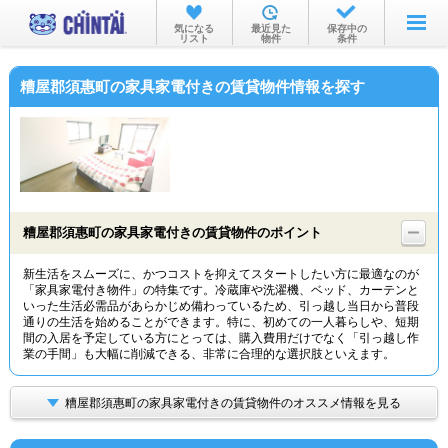
お部屋を探す
気になる
最近見た
保存中の
リスト
物件
条件
沿線・駅から
糟屋郡須惠町の家具家電付きの賃貸物件情報を探す
住所から
家賃相場から
通勤通学時間から
物件特集から
糟屋郡須惠町の家具家電付きの賃貸物件のポイント
不動産会社から
新生活をスムーズに、かつコストを抑えてスタートしたい方に最適なのが
「家具家電付き物件」の特集です。冷蔵庫や洗濯機、ベッド、カーテンと
TOP
いった生活必需品があらかじめ備わっているため、引っ越し当日から普段
通りの生活を始めることができます。特に、初めての一人暮らしや、短期
間の入居を予定している方にとっては、購入費用だけでなく「引っ越し作
業の手間」も大幅に削減できる、非常に合理的な選択肢といえます。
糟屋郡須惠町の家具家電付きの賃貸物件のオススメ情報を見る