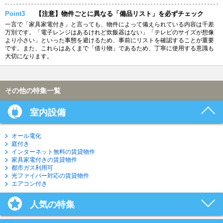
Point3
【注意】物件ごとに異なる「備品リスト」を必ずチェック
一言で「家具家電付き」と言っても、物件によって備えられている内容は千差
万別です。「電子レンジはあるけれど炊飯器はない」「テレビのサイズが想像
より小さい」といった事態を避けるため、事前にリストを確認することが重要
です。また、これらはあくまで「借り物」であるため、丁寧に使用する意識も
大切になります。
その他の特集一覧
室内設備
オール電化
庭付き
インターネット無料の賃貸物件
家具家電付きの賃貸物件
都市ガス利用可
光ファイバー対応の賃貸物件
エアコン付き
人気の特集