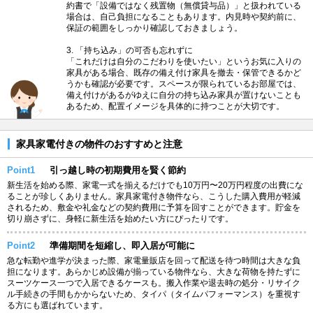
約書で「設備ではなく残置物（無償貸与品）」と扱われている
場合は、自己負担になることもあります。内見時や契約前に、
保証の範囲をしっかり確認しておきましょう。
3. 「持ち込み」の可否も忘れずに
「これだけは自分のこだわりを使いたい」というお気に入りの
家具がある場合、既存の備え付け家具を撤去・保管できるかど
うかも確認が必要です。スペースが限られているお部屋では、
備え付けがあるがゆえに自分の持ち込み家具が置けないことも
あるため、配置イメージを具体的に持つことが大切です。
家具家電付きの物件のおすすめと注意
Point1
引っ越し時の初期費用を賢く節約
新生活を始める際、家電一式を揃えるだけでも10万円〜20万円程度の出費にな
ることが珍しくありません。家具家電付き物件なら、こうした購入費用が軽減
されるため、敷金や礼金などの契約費用に予算を回すことができます。貯金を
切り崩さずに、身軽に新生活を始めたい方にぴったりです。
Point2
準備期間を短縮し、即入居が可能に
急な転勤や進学が決まった際、家電量販店を回って配送を待つ時間は大きな負
担になります。あらかじめ設備が揃っている物件なら、大きな荷物を持たずに
スーツケース一つで入居できるケースも。搬入作業や退去時の処分・リサイク
ル手続きの手間もかからないため、タイパ（タイムパフォーマンス）を重視す
る方にも選ばれています。