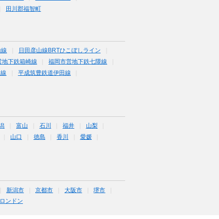
田川郡福智町
山線
日田彦山線BRTひこぼしライン
営地下鉄箱崎線
福岡市営地下鉄七隈線
塚線
平成筑豊鉄道伊田線
潟
富山
石川
福井
山梨
山口
徳島
香川
愛媛
新潟市
京都市
大阪市
堺市
ロンドン