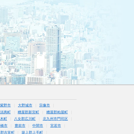
筑紫野市
大野城市
宗像市
須惠町
糟屋郡新宮町
糟屋郡粕屋町
木町
八女郡広川町
北九州市門司区
行橋市
豊前市
中間市
宮若市
上郡吉富町
築上郡上毛町