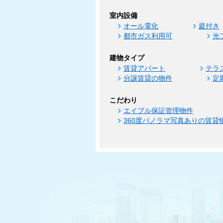
室内設備
オール電化
庭付き
都市ガス利用可
光
建物タイプ
賃貸アパート
テラ
分譲賃貸の物件
定
こだわり
エイブル保証管理物件
360度パノラマ写真ありの賃貸