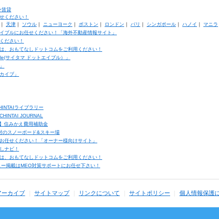
外賃貸
せください！
｜
天津
｜
ソウル
｜
ニューヨーク
｜
ボストン
｜
ロンドン
｜
パリ
｜
シンガポール
｜
ハノイ
｜
マニラ
イブルにお任せください！「海外不動産情報サイト」
ください！
は、おもてなしドットコムをご利用ください！
ble(サイタマ ドットエイブル）」
」
カイブ」
INTAIライブラリー
TAI JOURNAL
ク】住みかえ費用補助金
馬村のスノーボード&スキー場
お任せください！「オーナー様向けサイト」
しナビ！
は、おもてなしドットコムをご利用ください！
ュー掲載はMEO対策サポートにお任せ下さい！
アーカイブ
サイトマップ
リンクについて
サイトポリシー
個人情報保護