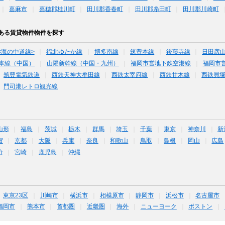
嘉麻市
嘉穂郡桂川町
田川郡香春町
田川郡糸田町
田川郡川崎町
ある賃貸物件物件を探す
<海の中道線>
福北ゆたか線
博多南線
筑豊本線
後藤寺線
日田彦
本線（中国）
山陽新幹線（中国・九州）
福岡市営地下鉄空港線
福岡市
筑豊電気鉄道
西鉄天神大牟田線
西鉄太宰府線
西鉄甘木線
西鉄貝
門司港レトロ観光線
山形
福島
茨城
栃木
群馬
埼玉
千葉
東京
神奈川
新
賀
京都
大阪
兵庫
奈良
和歌山
鳥取
島根
岡山
広島
分
宮崎
鹿児島
沖縄
東京23区
川崎市
横浜市
相模原市
静岡市
浜松市
名古屋市
福岡市
熊本市
首都圏
近畿圏
海外
ニューヨーク
ボストン