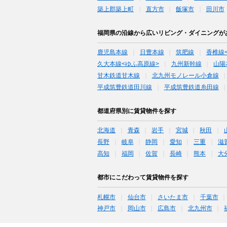
築上郡築上町
直方市
飯塚市
田川市
福岡県の沿線から広いリビング・ダイニングが
鹿児島本線
日豊本線
筑肥線
香椎線
久大本線<ゆふ高原線>
九州新幹線
山陽
甘木鉄道甘木線
北九州モノレール小倉線
平成筑豊鉄道田川線
平成筑豊鉄道糸田線
都道府県別に賃貸物件を探す
北海道
青森
岩手
宮城
秋田
長野
岐阜
静岡
愛知
三重
滋
高知
福岡
佐賀
長崎
熊本
大
都市にこだわって賃貸物件を探す
札幌市
仙台市
さいたま市
千葉市
神戸市
岡山市
広島市
北九州市