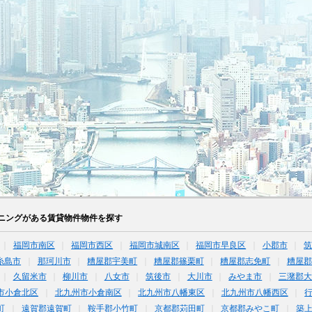
ニングがある賃貸物件物件を探す
福岡市南区
福岡市西区
福岡市城南区
福岡市早良区
小郡市
糸島市
那珂川市
糟屋郡宇美町
糟屋郡篠栗町
糟屋郡志免町
糟屋郡
久留米市
柳川市
八女市
筑後市
大川市
みやま市
三潴郡大
市小倉北区
北九州市小倉南区
北九州市八幡東区
北九州市八幡西区
町
遠賀郡遠賀町
鞍手郡小竹町
京都郡苅田町
京都郡みやこ町
築