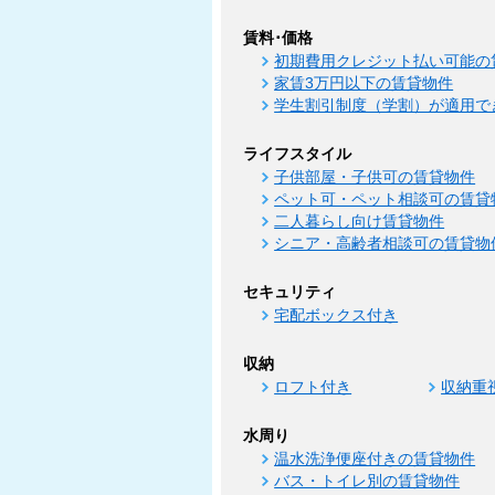
賃料･価格
初期費用クレジット払い可能の
家賃3万円以下の賃貸物件
学生割引制度（学割）が適用で
ライフスタイル
子供部屋・子供可の賃貸物件
ペット可・ペット相談可の賃貸
二人暮らし向け賃貸物件
シニア・高齢者相談可の賃貸物
セキュリティ
宅配ボックス付き
収納
ロフト付き
収納重
水周り
温水洗浄便座付きの賃貸物件
バス・トイレ別の賃貸物件