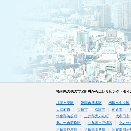
福岡県の他の市区町村から広いリビング・ダイ
福岡市東区
福岡市博多区
福岡市中央区
太宰府市
古賀市
福津市
朝倉市
朝倉郡筑前町
三井郡大刀洗町
大牟田市
北九州市若松区
北九州市戸畑区
北九州
遠賀郡芦屋町
遠賀郡水巻町
遠賀郡岡垣