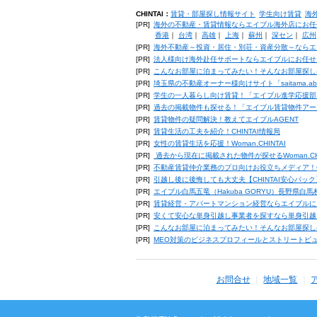
CHINTAI：
賃貸・部屋探し情報サイト
学生向け賃貸
海
[PR]
海外の不動産・賃貸情報ならエイブル海外店にお任
香港
｜
台湾
｜
高雄
｜
上海
｜
蘇州
｜
深セン
｜
広州
[PR]
海外不動産～投資・居住・別荘・資産分散～ならエ
[PR]
法人様向け海外赴任サポートならエイブルにお任せ
[PR]
こんなお部屋に泊まってみたい！そんなお部屋探し
[PR]
埼玉県の不動産オーナー様向けサイト「saitama.a
[PR]
学生の一人暮らし向け賃貸！「エイブル進学応援部
[PR]
過去の掲載物件も探せる！「エイブル賃貸物件アー
[PR]
賃貸物件の疑問解決！教えてエイブルAGENT
[PR]
賃貸生活の工夫を紹介！CHINTAI情報局
[PR]
女性の賃貸生活を応援！Woman.CHINTAI
[PR]
過去から現在に掲載された物件が探せるWoman.CH
[PR]
不動産賃貸仲介業務のプロ向けお役立ちメディア！CHIN
[PR]
引越し後に後悔しても大丈夫【CHINTAI安心パッ
[PR]
エイブル白馬五竜（Hakuba GORYU）長野県白
[PR]
賃貸経営・アパートマンション経営ならエイブルに
[PR]
安くて安心な単身引越し事業者を探すなら単身引越
[PR]
こんなお部屋に泊まってみたい！そんなお部屋探し
[PR]
MEO対策のビジネスプロフィールとストリートビ
お問合せ
地域一覧