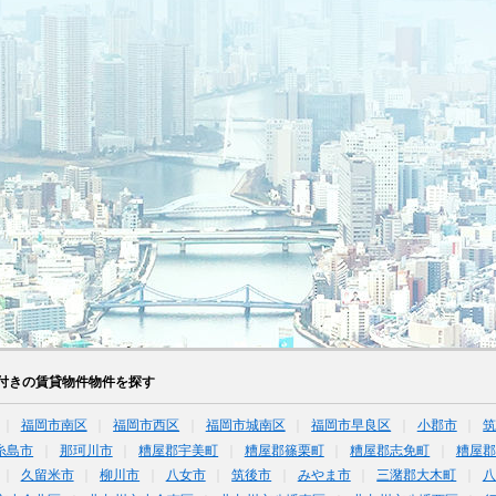
付きの賃貸物件物件を探す
福岡市南区
福岡市西区
福岡市城南区
福岡市早良区
小郡市
糸島市
那珂川市
糟屋郡宇美町
糟屋郡篠栗町
糟屋郡志免町
糟屋郡
久留米市
柳川市
八女市
筑後市
みやま市
三潴郡大木町
八