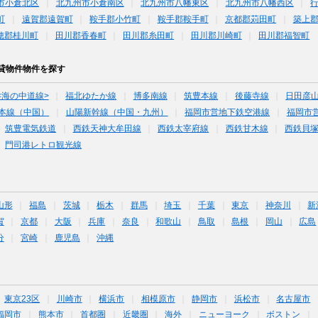
市小倉北区
北九州市小倉南区
北九州市八幡東区
北九州市八幡西区
町
遠賀郡遠賀町
鞍手郡小竹町
鞍手郡鞍手町
京都郡苅田町
築上
穂郡桂川町
田川郡香春町
田川郡糸田町
田川郡川崎町
田川郡福智町
貸物件物件を探す
<海の中道線>
福北ゆたか線
博多南線
筑豊本線
後藤寺線
日田彦
本線（中国）
山陽新幹線（中国・九州）
福岡市営地下鉄空港線
福岡市
筑豊電気鉄道
西鉄天神大牟田線
西鉄太宰府線
西鉄甘木線
西鉄貝
門司港レトロ観光線
山形
福島
茨城
栃木
群馬
埼玉
千葉
東京
神奈川
新
賀
京都
大阪
兵庫
奈良
和歌山
鳥取
島根
岡山
広島
分
宮崎
鹿児島
沖縄
東京23区
川崎市
横浜市
相模原市
静岡市
浜松市
名古屋市
福岡市
熊本市
首都圏
近畿圏
海外
ニューヨーク
ボストン