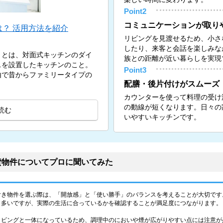
Point2
コミュニケーションが取り
？ 活用方法を紹介
リビングを見渡せるため、小さ
したり、来客と会話を楽しみな
）とは、対面式キッチンのダイ
族との距離が近い暮らしを実現
スを設置したキッチンのこと。
Point3
由で昔からファミリータイプの
配膳・後片付けがスムーズ
カウンターを使って料理の受け
の動線が短くなります。日々の
読む
いやすいキッチンです。
貸物件についてプロに聞いてみた
付き物件を選ぶ際は、「開放感」と「使い勝手」のバランスを考えることが大切です
も多いですが、実際の生活に合っているかを確認することが満足度につながります。
リビングと一体になっているため、調理中のにおいや煙が広がりやすい点には注意が