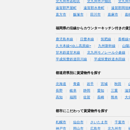
北九州市若松区
北九州市戸畑区
北九州
遠賀郡芦屋町
遠賀郡水巻町
遠賀郡岡垣
直方市
飯塚市
田川市
嘉麻市
嘉
福岡県の沿線からカウンターキッチン付きの賃
鹿児島本線
日豊本線
筑肥線
香椎線
久大本線<ゆふ高原線>
九州新幹線
山陽
甘木鉄道甘木線
北九州モノレール小倉線
平成筑豊鉄道田川線
平成筑豊鉄道糸田線
都道府県別に賃貸物件を探す
北海道
青森
岩手
宮城
秋田
長野
岐阜
静岡
愛知
三重
滋
高知
福岡
佐賀
長崎
熊本
大
都市にこだわって賃貸物件を探す
札幌市
仙台市
さいたま市
千葉市
神戸市
岡山市
広島市
北九州市