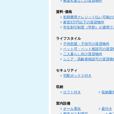
敷金礼金なしの賃貸物件
賃料･価格
初期費用クレジット払い可能の
家賃3万円以下の賃貸物件
学生割引制度（学割）が適用で
ライフスタイル
子供部屋・子供可の賃貸物件
ペット可・ペット相談可の賃貸
二人暮らし向け賃貸物件
シニア・高齢者相談可の賃貸物
セキュリティ
宅配ボックス付き
収納
ロフト付き
収納重
室内設備
オール電化
庭付き
都市ガス利用可
光