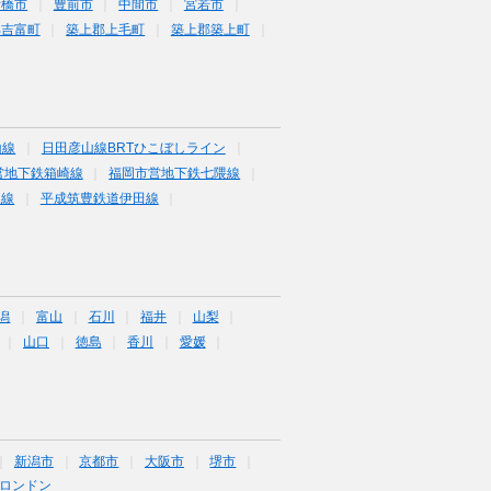
行橋市
豊前市
中間市
宮若市
郡吉富町
築上郡上毛町
築上郡築上町
山線
日田彦山線BRTひこぼしライン
営地下鉄箱崎線
福岡市営地下鉄七隈線
塚線
平成筑豊鉄道伊田線
潟
富山
石川
福井
山梨
山口
徳島
香川
愛媛
新潟市
京都市
大阪市
堺市
ロンドン