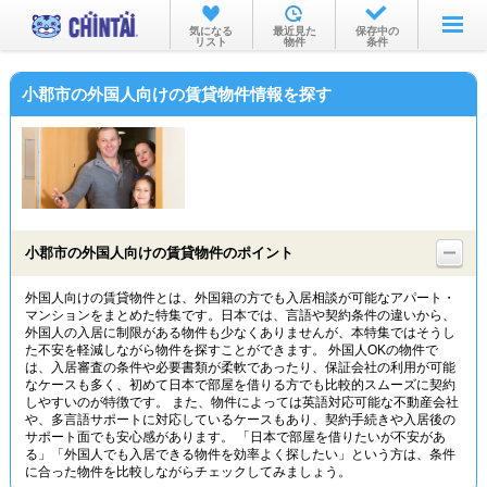
お部屋を探す
気になる
最近見た
保存中の
リスト
物件
条件
沿線・駅から
小郡市の外国人向けの賃貸物件情報を探す
住所から
家賃相場から
通勤通学時間から
物件特集から
小郡市の外国人向けの賃貸物件のポイント
不動産会社から
外国人向けの賃貸物件とは、外国籍の方でも入居相談が可能なアパート・
マンションをまとめた特集です。日本では、言語や契約条件の違いから、
TOP
外国人の入居に制限がある物件も少なくありませんが、本特集ではそうし
た不安を軽減しながら物件を探すことができます。 外国人OKの物件で
は、入居審査の条件や必要書類が柔軟であったり、保証会社の利用が可能
なケースも多く、初めて日本で部屋を借りる方でも比較的スムーズに契約
しやすいのが特徴です。 また、物件によっては英語対応可能な不動産会社
や、多言語サポートに対応しているケースもあり、契約手続きや入居後の
サポート面でも安心感があります。 「日本で部屋を借りたいが不安があ
る」「外国人でも入居できる物件を効率よく探したい」という方は、条件
に合った物件を比較しながらチェックしてみましょう。