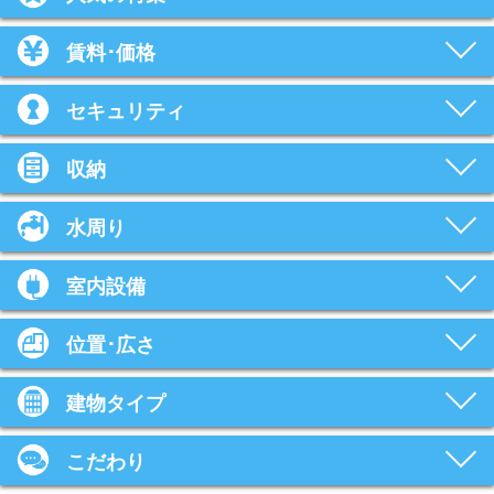
賃料･価格
セキュリティ
収納
水周り
室内設備
位置･広さ
建物タイプ
こだわり