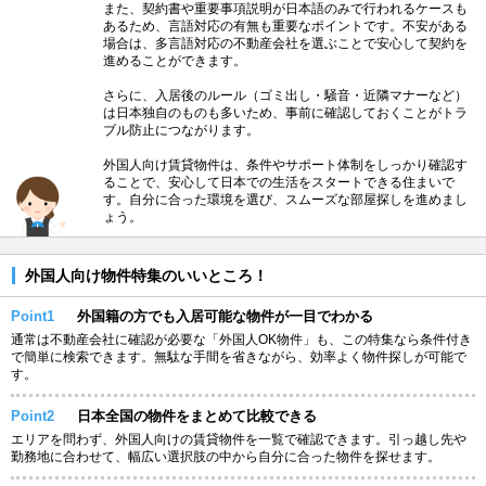
また、契約書や重要事項説明が日本語のみで行われるケースも
あるため、言語対応の有無も重要なポイントです。不安がある
場合は、多言語対応の不動産会社を選ぶことで安心して契約を
進めることができます。
さらに、入居後のルール（ゴミ出し・騒音・近隣マナーなど）
は日本独自のものも多いため、事前に確認しておくことがトラ
ブル防止につながります。
外国人向け賃貸物件は、条件やサポート体制をしっかり確認す
ることで、安心して日本での生活をスタートできる住まいで
す。自分に合った環境を選び、スムーズな部屋探しを進めまし
ょう。
外国人向け物件特集のいいところ！
Point1
外国籍の方でも入居可能な物件が一目でわかる
通常は不動産会社に確認が必要な「外国人OK物件」も、この特集なら条件付き
で簡単に検索できます。無駄な手間を省きながら、効率よく物件探しが可能で
す。
Point2
日本全国の物件をまとめて比較できる
エリアを問わず、外国人向けの賃貸物件を一覧で確認できます。引っ越し先や
勤務地に合わせて、幅広い選択肢の中から自分に合った物件を探せます。