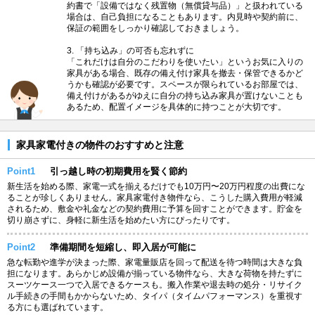
約書で「設備ではなく残置物（無償貸与品）」と扱われている
場合は、自己負担になることもあります。内見時や契約前に、
保証の範囲をしっかり確認しておきましょう。
3. 「持ち込み」の可否も忘れずに
「これだけは自分のこだわりを使いたい」というお気に入りの
家具がある場合、既存の備え付け家具を撤去・保管できるかど
うかも確認が必要です。スペースが限られているお部屋では、
備え付けがあるがゆえに自分の持ち込み家具が置けないことも
あるため、配置イメージを具体的に持つことが大切です。
家具家電付きの物件のおすすめと注意
Point1
引っ越し時の初期費用を賢く節約
新生活を始める際、家電一式を揃えるだけでも10万円〜20万円程度の出費にな
ることが珍しくありません。家具家電付き物件なら、こうした購入費用が軽減
されるため、敷金や礼金などの契約費用に予算を回すことができます。貯金を
切り崩さずに、身軽に新生活を始めたい方にぴったりです。
Point2
準備期間を短縮し、即入居が可能に
急な転勤や進学が決まった際、家電量販店を回って配送を待つ時間は大きな負
担になります。あらかじめ設備が揃っている物件なら、大きな荷物を持たずに
スーツケース一つで入居できるケースも。搬入作業や退去時の処分・リサイク
ル手続きの手間もかからないため、タイパ（タイムパフォーマンス）を重視す
る方にも選ばれています。