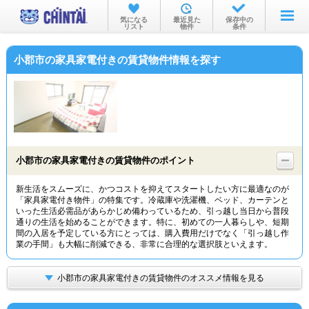
お部屋を探す
気になる
最近見た
保存中の
リスト
物件
条件
沿線・駅から
小郡市の家具家電付きの賃貸物件情報を探す
住所から
家賃相場から
通勤通学時間から
物件特集から
小郡市の家具家電付きの賃貸物件のポイント
不動産会社から
新生活をスムーズに、かつコストを抑えてスタートしたい方に最適なのが
「家具家電付き物件」の特集です。冷蔵庫や洗濯機、ベッド、カーテンと
TOP
いった生活必需品があらかじめ備わっているため、引っ越し当日から普段
通りの生活を始めることができます。特に、初めての一人暮らしや、短期
間の入居を予定している方にとっては、購入費用だけでなく「引っ越し作
業の手間」も大幅に削減できる、非常に合理的な選択肢といえます。
小郡市の家具家電付きの賃貸物件のオススメ情報を見る