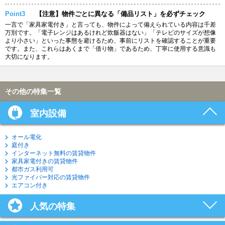
Point3
【注意】物件ごとに異なる「備品リスト」を必ずチェック
一言で「家具家電付き」と言っても、物件によって備えられている内容は千差
万別です。「電子レンジはあるけれど炊飯器はない」「テレビのサイズが想像
より小さい」といった事態を避けるため、事前にリストを確認することが重要
です。また、これらはあくまで「借り物」であるため、丁寧に使用する意識も
大切になります。
その他の特集一覧
室内設備
オール電化
庭付き
インターネット無料の賃貸物件
家具家電付きの賃貸物件
都市ガス利用可
光ファイバー対応の賃貸物件
エアコン付き
人気の特集