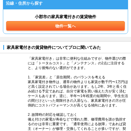
沿線・住所から探す
小郡市の家具家電付きの賃貸物件
物件一覧へ
家具家電付きの賃貸物件についてプロに聞いてみた
「家具家電付き」は非常に便利な仕組みですが、物件選びの際
には「トータルコスト」と「メンテナンス」の2点に注目する
と、より後悔のない選択ができます。
1. 「家賃差」と「居住期間」のバランスを考える
家具家電付き物件は、通常の物件よりも家賃が数千円〜1万円ほ
ど高く設定されている場合があります。もし2年、3年と長く住
み続ける予定であれば、自分で家電を買い揃えた方が安く済む
ケースもあります。逆に、半年〜1年程度の短期間や、学生生活
の間だけといった期限付きの入居なら、家具家電付きの方が圧
倒的にコストパフォーマンスが高くなる傾向にあります。
2. 故障時の対応を確認しておく
備え付けの家電が寿命などで壊れた際、修理費用を誰が負担す
るのかは非常に重要です。「通常使用による故障」であれば貸
主（オーナー）が修理・交換してくれることが多いですが、契