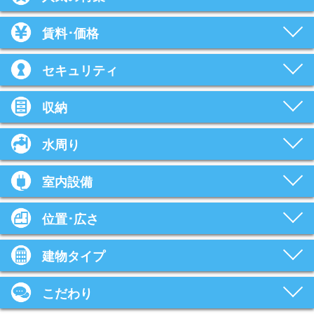
賃料･価格
セキュリティ
収納
水周り
室内設備
位置･広さ
建物タイプ
こだわり