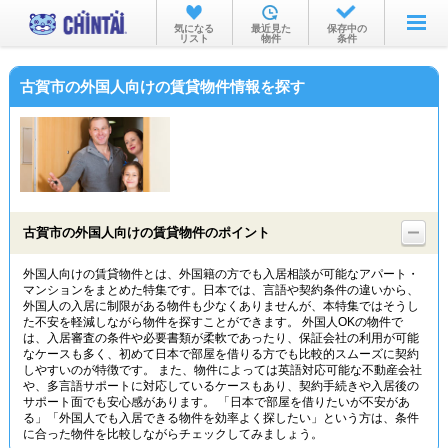
お部屋を探す
気になる
最近見た
保存中の
リスト
物件
条件
沿線・駅から
古賀市の外国人向けの賃貸物件情報を探す
住所から
家賃相場から
通勤通学時間から
物件特集から
古賀市の外国人向けの賃貸物件のポイント
不動産会社から
外国人向けの賃貸物件とは、外国籍の方でも入居相談が可能なアパート・
マンションをまとめた特集です。日本では、言語や契約条件の違いから、
TOP
外国人の入居に制限がある物件も少なくありませんが、本特集ではそうし
た不安を軽減しながら物件を探すことができます。 外国人OKの物件で
は、入居審査の条件や必要書類が柔軟であったり、保証会社の利用が可能
なケースも多く、初めて日本で部屋を借りる方でも比較的スムーズに契約
しやすいのが特徴です。 また、物件によっては英語対応可能な不動産会社
や、多言語サポートに対応しているケースもあり、契約手続きや入居後の
サポート面でも安心感があります。 「日本で部屋を借りたいが不安があ
る」「外国人でも入居できる物件を効率よく探したい」という方は、条件
に合った物件を比較しながらチェックしてみましょう。