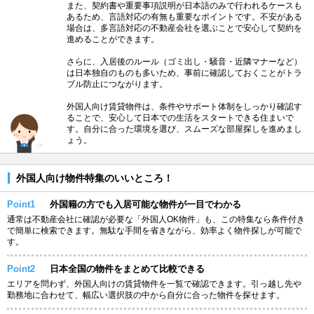
また、契約書や重要事項説明が日本語のみで行われるケースも
あるため、言語対応の有無も重要なポイントです。不安がある
場合は、多言語対応の不動産会社を選ぶことで安心して契約を
進めることができます。
さらに、入居後のルール（ゴミ出し・騒音・近隣マナーなど）
は日本独自のものも多いため、事前に確認しておくことがトラ
ブル防止につながります。
外国人向け賃貸物件は、条件やサポート体制をしっかり確認す
ることで、安心して日本での生活をスタートできる住まいで
す。自分に合った環境を選び、スムーズな部屋探しを進めまし
ょう。
外国人向け物件特集のいいところ！
Point1
外国籍の方でも入居可能な物件が一目でわかる
通常は不動産会社に確認が必要な「外国人OK物件」も、この特集なら条件付き
で簡単に検索できます。無駄な手間を省きながら、効率よく物件探しが可能で
す。
Point2
日本全国の物件をまとめて比較できる
エリアを問わず、外国人向けの賃貸物件を一覧で確認できます。引っ越し先や
勤務地に合わせて、幅広い選択肢の中から自分に合った物件を探せます。