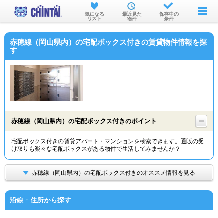
お部屋を探す
気になる
最近見た
保存中の
リスト
物件
条件
沿線・駅から
赤穂線（岡山県内）の宅配ボックス付きの賃貸物件情報を探
住所から
す
家賃相場から
通勤通学時間から
物件特集から
赤穂線（岡山県内）の宅配ボックス付きのポイント
不動産会社から
宅配ボックス付きの賃貸アパート・マンションを検索できます。通販の受
TOP
け取りも楽々な宅配ボックスがある物件で生活してみませんか？
赤穂線（岡山県内）の宅配ボックス付きのオススメ情報を見る
沿線・住所から探す