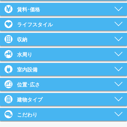
賃料･価格
ライフスタイル
収納
水周り
室内設備
位置･広さ
建物タイプ
こだわり