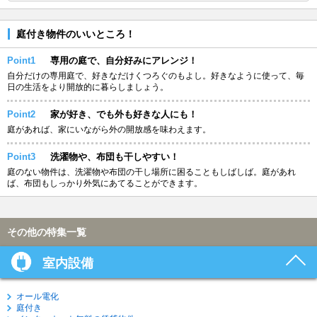
庭付き物件のいいところ！
Point1
専用の庭で、自分好みにアレンジ！
自分だけの専用庭で、好きなだけくつろぐのもよし。好きなように使って、毎
日の生活をより開放的に暮らしましょう。
Point2
家が好き、でも外も好きな人にも！
庭があれば、家にいながら外の開放感を味わえます。
Point3
洗濯物や、布団も干しやすい！
庭のない物件は、洗濯物や布団の干し場所に困ることもしばしば。庭があれ
ば、布団もしっかり外気にあてることができます。
その他の特集一覧
室内設備
オール電化
庭付き