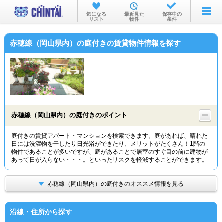
お部屋を探す
気になる
最近見た
保存中の
リスト
物件
条件
沿線・駅から
赤穂線（岡山県内）の庭付きの賃貸物件情報を探す
住所から
家賃相場から
通勤通学時間から
物件特集から
赤穂線（岡山県内）の庭付きのポイント
不動産会社から
庭付きの賃貸アパート・マンションを検索できます。庭があれば、晴れた
日には洗濯物を干したり日光浴ができたり、メリットがたくさん！1階の
TOP
物件であることが多いですが、庭があることで居室のすぐ目の前に建物が
あって日が入らない・・・。といったリスクを軽減することができます。
赤穂線（岡山県内）の庭付きのオススメ情報を見る
沿線・住所から探す