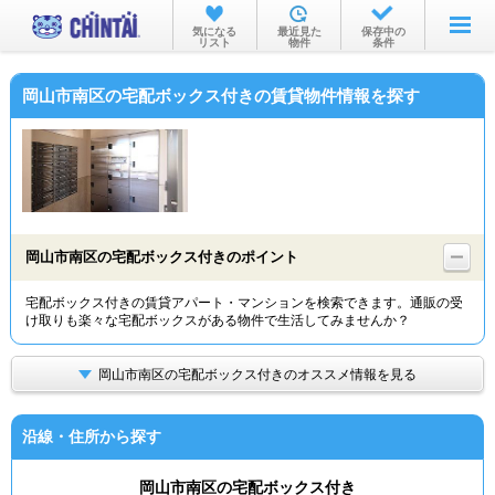
お部屋を探す
気になる
最近見た
保存中の
リスト
物件
条件
沿線・駅から
岡山市南区の宅配ボックス付きの賃貸物件情報を探す
住所から
家賃相場から
通勤通学時間から
物件特集から
岡山市南区の宅配ボックス付きのポイント
不動産会社から
宅配ボックス付きの賃貸アパート・マンションを検索できます。通販の受
け取りも楽々な宅配ボックスがある物件で生活してみませんか？
TOP
岡山市南区の宅配ボックス付きのオススメ情報を見る
沿線・住所から探す
岡山市南区の宅配ボックス付き