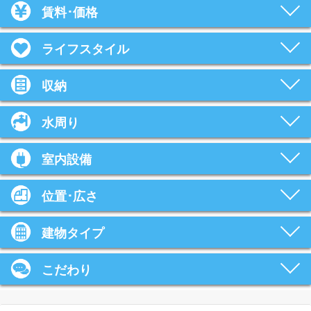
賃料･価格
ライフスタイル
収納
水周り
室内設備
位置･広さ
建物タイプ
こだわり