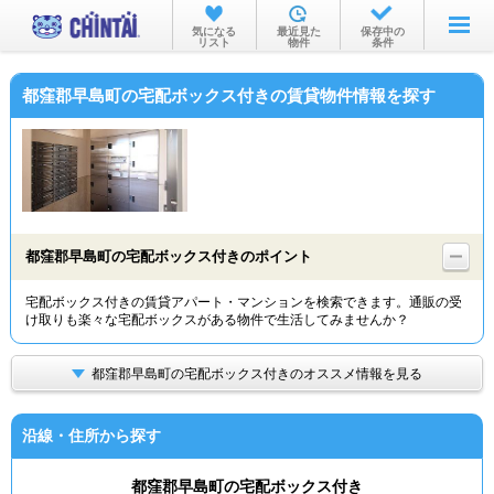
お部屋を探す
気になる
最近見た
保存中の
リスト
物件
条件
沿線・駅から
都窪郡早島町の宅配ボックス付きの賃貸物件情報を探す
住所から
家賃相場から
通勤通学時間から
物件特集から
都窪郡早島町の宅配ボックス付きのポイント
不動産会社から
宅配ボックス付きの賃貸アパート・マンションを検索できます。通販の受
け取りも楽々な宅配ボックスがある物件で生活してみませんか？
TOP
都窪郡早島町の宅配ボックス付きのオススメ情報を見る
沿線・住所から探す
都窪郡早島町の宅配ボックス付き