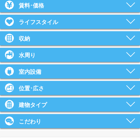
賃料･価格
ライフスタイル
収納
水周り
室内設備
位置･広さ
建物タイプ
こだわり