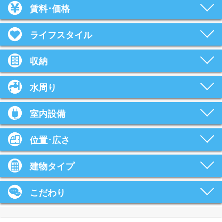
賃料･価格
ライフスタイル
収納
水周り
室内設備
位置･広さ
建物タイプ
こだわり