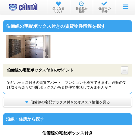
お部屋を探す
気になる
最近見た
保存中の
リスト
物件
条件
沿線・駅から
伯備線の宅配ボックス付きの賃貸物件情報を探す
住所から
家賃相場から
通勤通学時間から
物件特集から
伯備線の宅配ボックス付きのポイント
不動産会社から
宅配ボックス付きの賃貸アパート・マンションを検索できます。通販の受
け取りも楽々な宅配ボックスがある物件で生活してみませんか？
TOP
伯備線の宅配ボックス付きのオススメ情報を見る
沿線・住所から探す
伯備線の宅配ボックス付き