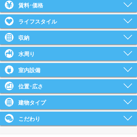
賃料･価格
ライフスタイル
収納
水周り
室内設備
位置･広さ
建物タイプ
こだわり