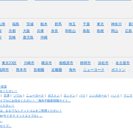
山形
福島
茨城
栃木
群馬
埼玉
千葉
東京
神奈川
新
賀
京都
大阪
兵庫
奈良
和歌山
鳥取
島根
岡山
広島
分
宮崎
鹿児島
沖縄
東京23区
川崎市
横浜市
相模原市
静岡市
浜松市
名古屋市
福岡市
熊本市
首都圏
近畿圏
海外
ニューヨーク
ボストン
外賃貸
せください！
｜
天津
｜
ソウル
｜
ニューヨーク
｜
ボストン
｜
ロンドン
｜
パリ
｜
シンガポール
｜
ハノイ
｜
マニラ
イブルにお任せください！「海外不動産情報サイト」
ください！
は、おもてなしドットコムをご利用ください！
ble(サイタマ ドットエイブル）」
」
カイブ」