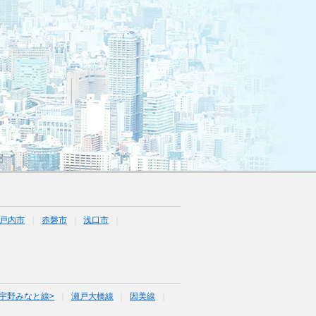
戸内市
赤磐市
浅口市
宇野みなと線>
瀬戸大橋線
因美線