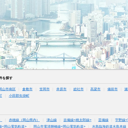
件を探す
岡山市南区
倉敷市
笠岡市
井原市
総社市
高梁市
備前市
瀬
町
小田郡矢掛町
）
赤穂線（岡山県内）
津山線
吉備線<桃太郎線>
芸備線
宇野線<
線<岡山電気軌道>
岡山市電清輝橋線<岡山電気軌道>
水島臨海鉄道水島本線