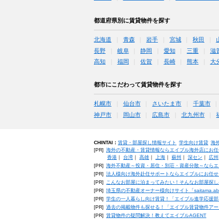
都道府県別に賃貸物件を探す
北海道
青森
岩手
宮城
秋田
長野
岐阜
静岡
愛知
三重
滋
高知
福岡
佐賀
長崎
熊本
大
都市にこだわって賃貸物件を探す
札幌市
仙台市
さいたま市
千葉市
神戸市
岡山市
広島市
北九州市
CHINTAI：
賃貸・部屋探し情報サイト
学生向け賃貸
海
[PR]
海外の不動産・賃貸情報ならエイブル海外店にお任
香港
｜
台湾
｜
高雄
｜
上海
｜
蘇州
｜
深セン
｜
広州
[PR]
海外不動産～投資・居住・別荘・資産分散～ならエ
[PR]
法人様向け海外赴任サポートならエイブルにお任せ
[PR]
こんなお部屋に泊まってみたい！そんなお部屋探し
[PR]
埼玉県の不動産オーナー様向けサイト「saitama.a
[PR]
学生の一人暮らし向け賃貸！「エイブル進学応援部
[PR]
過去の掲載物件も探せる！「エイブル賃貸物件アー
[PR]
賃貸物件の疑問解決！教えてエイブルAGENT