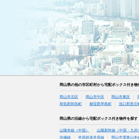
岡山県の他の市区町村から宅配ボックス付き物
岡山市北区
岡山市中区
岡山市東区
和気郡和気町
都窪郡早島町
浅口郡里庄
岡山県の沿線から宅配ボックス付き物件を探す
山陽本線（中国）
山陽新幹線（中国・九州
伯備線
井原鉄道井原線
岡山市電東山本