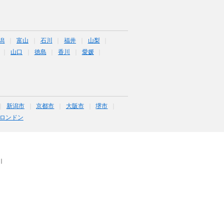
潟
富山
石川
福井
山梨
山口
徳島
香川
愛媛
新潟市
京都市
大阪市
堺市
ロンドン
｜