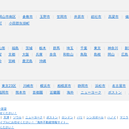
岡山市南区
倉敷市
玉野市
笠岡市
井原市
総社市
高梁市
備
町
小田郡矢掛町
山形
福島
茨城
栃木
群馬
埼玉
千葉
東京
神奈川
新
賀
京都
大阪
兵庫
奈良
和歌山
鳥取
島根
岡山
広島
分
宮崎
鹿児島
沖縄
東京23区
川崎市
横浜市
相模原市
静岡市
浜松市
名古屋市
福岡市
熊本市
首都圏
近畿圏
海外
ニューヨーク
ボストン
外賃貸
せください！
｜
天津
｜
ソウル
｜
ニューヨーク
｜
ボストン
｜
ロンドン
｜
パリ
｜
シンガポール
｜
ハノイ
｜
マニラ
イブルにお任せください！「海外不動産情報サイト」
ください！