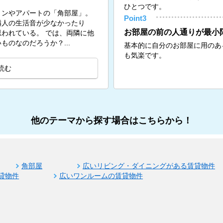
ひとつです。
ョンやアパートの「角部屋」。
Point3
隣人の生活音が少なかったり
お部屋の前の人通りが最小
。 では、両隣に他
のなのだろうか？...
基本的に自分のお部屋に用のあ
も気楽です。
読む
他のテーマから探す場合はこちらから！
角部屋
広いリビング・ダイニングがある賃貸物件
貸物件
広いワンルームの賃貸物件