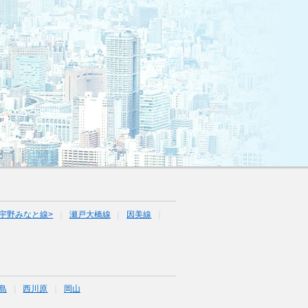
宇野みなと線>
瀬戸大橋線
因美線
島
西川原
岡山