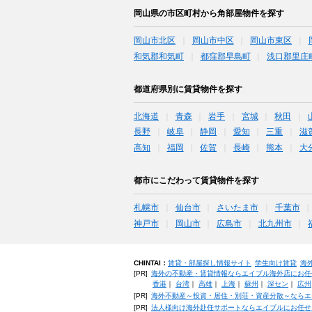
岡山県の市区町村から角部屋物件を探す
岡山市北区
岡山市中区
岡山市東区
和気郡和気町
都窪郡早島町
浅口郡里庄
都道府県別に賃貸物件を探す
北海道
青森
岩手
宮城
秋田
長野
岐阜
静岡
愛知
三重
滋
高知
福岡
佐賀
長崎
熊本
大
都市にこだわって賃貸物件を探す
札幌市
仙台市
さいたま市
千葉市
神戸市
岡山市
広島市
北九州市
CHINTAI：
賃貸・部屋探し情報サイト
学生向け賃貸
海
[PR]
海外の不動産・賃貸情報ならエイブル海外店にお任
香港
｜
台湾
｜
高雄
｜
上海
｜
蘇州
｜
深セン
｜
広州
[PR]
海外不動産～投資・居住・別荘・資産分散～ならエ
[PR]
法人様向け海外赴任サポートならエイブルにお任せ