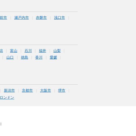
前市
瀬戸内市
赤磐市
浅口市
潟
富山
石川
福井
山梨
山口
徳島
香川
愛媛
新潟市
京都市
大阪市
堺市
ロンドン
｜