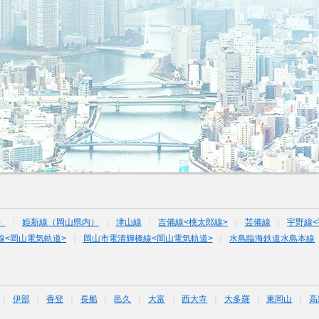
）
姫新線（岡山県内）
津山線
吉備線<桃太郎線>
芸備線
宇野線<
線<岡山電気軌道>
岡山市電清輝橋線<岡山電気軌道>
水島臨海鉄道水島本線
伊部
香登
長船
邑久
大富
西大寺
大多羅
東岡山
高