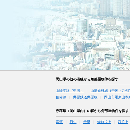
岡山県の他の沿線から角部屋物件を探す
山陽本線（中国）
山陽新幹線（中国・九州
伯備線
井原鉄道井原線
岡山市電東山本
赤穂線（岡山県内）の駅から角部屋物件を探す
寒河
日生
伊里
備前片上
西片上