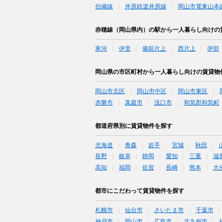
伯備線
井原鉄道井原線
岡山市電東山本
赤穂線（岡山県内）の駅から一人暮らし向けの
寒河
伊里
備前片上
西片上
伊部
岡山県の市区町村から一人暮らし向けの賃貸物
岡山市北区
岡山市中区
岡山市東区
赤磐市
真庭市
浅口市
和気郡和気町
都道府県別に賃貸物件を探す
北海道
青森
岩手
宮城
秋田
長野
岐阜
静岡
愛知
三重
滋
高知
福岡
佐賀
長崎
熊本
大
都市にこだわって賃貸物件を探す
札幌市
仙台市
さいたま市
千葉市
神戸市
岡山市
広島市
北九州市