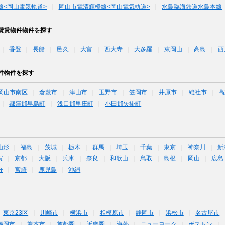
線<岡山電気軌道>
岡山市電清輝橋線<岡山電気軌道>
水島臨海鉄道水島本線
賃貸物件物件を探す
香登
長船
邑久
大富
西大寺
大多羅
東岡山
高島
西
件物件を探す
岡山市南区
倉敷市
津山市
玉野市
笠岡市
井原市
総社市
高
都窪郡早島町
浅口郡里庄町
小田郡矢掛町
山形
福島
茨城
栃木
群馬
埼玉
千葉
東京
神奈川
新
賀
京都
大阪
兵庫
奈良
和歌山
鳥取
島根
岡山
広島
分
宮崎
鹿児島
沖縄
東京23区
川崎市
横浜市
相模原市
静岡市
浜松市
名古屋市
福岡市
熊本市
首都圏
近畿圏
海外
ニューヨーク
ボストン