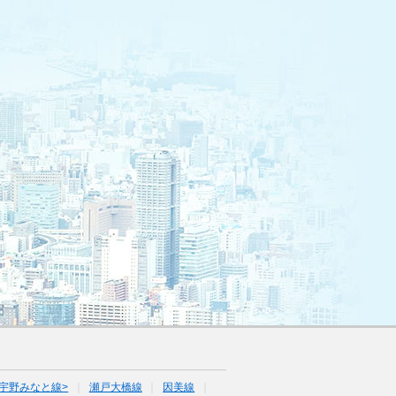
宇野みなと線>
瀬戸大橋線
因美線