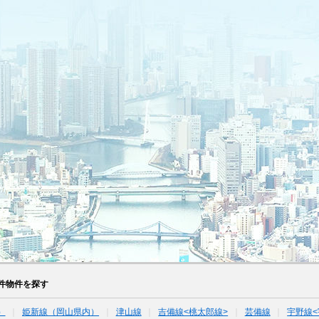
件物件を探す
）
姫新線（岡山県内）
津山線
吉備線<桃太郎線>
芸備線
宇野線<