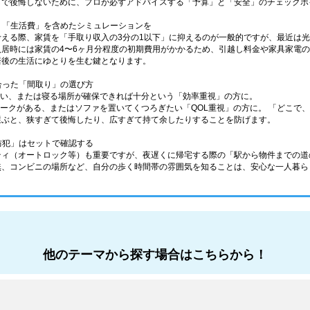
しで後悔しないために、プロが必ずアドバイスする「予算」と「安全」のチェックポ
なく「生活費」を含めたシミュレーションを
考える際、家賃を「手取り収入の3分の1以下」に抑えるのが一般的ですが、最近は
入居時には家賃の4〜6ヶ月分程度の初期費用がかかるため、引越し料金や家具家電
居後の生活にゆとりを生む鍵となります。
に合った「間取り」の選び方
少ない、または寝る場所が確保できれば十分という「効率重視」の方に。
在宅ワークがある、またはソファを置いてくつろぎたい「QOL重視」の方に。 「どこ
選ぶと、狭すぎて後悔したり、広すぎて持て余したりすることを防げます。
「防犯」はセットで確認する
ティ（オートロック等）も重要ですが、夜遅くに帰宅する際の「駅から物件までの道
無、コンビニの場所など、自分の歩く時間帯の雰囲気を知ることは、安心な一人暮ら
他のテーマから探す場合はこちらから！