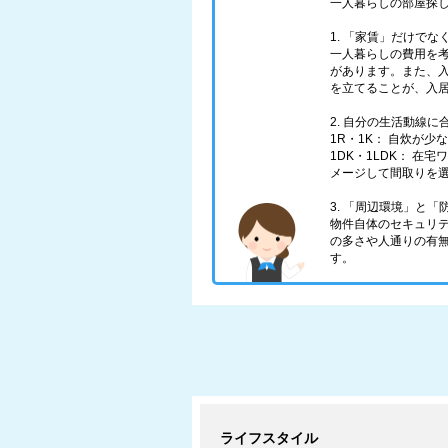
一人暮らしの部屋探
1. 「家賃」だけで
一人暮らしの費用を
があります。また、
を立てることが、入
2. 自分の生活動線
1R・1K： 自炊が
1DK・1LDK： 
メージして間取りを
3. 「周辺環境」と
物件自体のセキュリ
の多さや人通りの有
す。
ライフスタイル