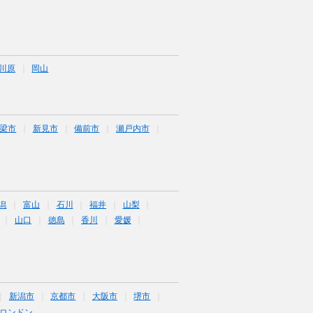
川原
岡山
梁市
新見市
備前市
瀬戸内市
潟
富山
石川
福井
山梨
山口
徳島
香川
愛媛
新潟市
京都市
大阪市
堺市
ロンドン