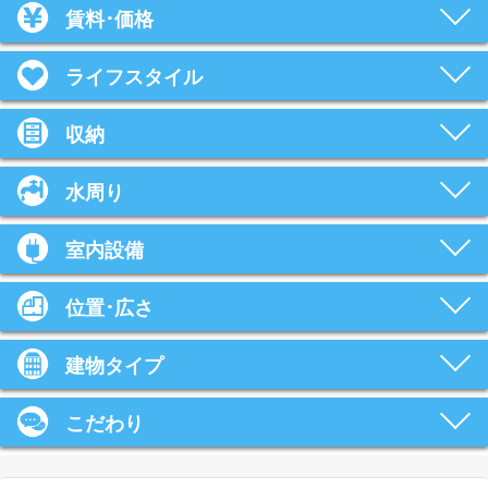
賃料･価格
ライフスタイル
収納
水周り
室内設備
位置･広さ
建物タイプ
こだわり