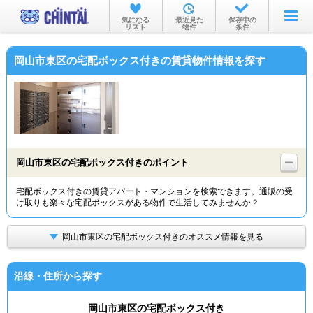
お部屋を探す
気になる
最近見た
保存中の
リスト
物件
条件
沿線・駅から
岡山市東区の宅配ボックス付きの賃貸物件情報を探す
住所から
家賃相場から
通勤通学時間から
物件特集から
岡山市東区の宅配ボックス付きのポイント
不動産会社から
宅配ボックス付きの賃貸アパート・マンションを検索できます。通販の受
け取りも楽々な宅配ボックスがある物件で生活してみませんか？
TOP
岡山市東区の宅配ボックス付きのオススメ情報を見る
沿線・住所から探す
岡山市東区の宅配ボックス付き