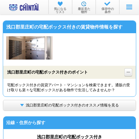
お部屋を探す
気になる
最近見た
保存中の
リスト
物件
条件
沿線・駅から
浅口郡里庄町の宅配ボックス付きの賃貸物件情報を探す
住所から
家賃相場から
通勤通学時間から
物件特集から
浅口郡里庄町の宅配ボックス付きのポイント
不動産会社から
宅配ボックス付きの賃貸アパート・マンションを検索できます。通販の受
け取りも楽々な宅配ボックスがある物件で生活してみませんか？
TOP
浅口郡里庄町の宅配ボックス付きのオススメ情報を見る
沿線・住所から探す
浅口郡里庄町の宅配ボックス付き