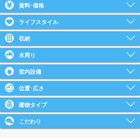
賃料･価格
ライフスタイル
収納
水周り
室内設備
位置･広さ
建物タイプ
こだわり