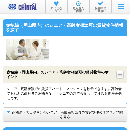
お部屋を探す
気になる
最近見た
保存中の
リスト
物件
条件
沿線・駅から
赤穂線（岡山県内）のシニア・高齢者相談可の賃貸物件情報
住所から
を探す
家賃相場から
通勤通学時間から
物件特集から
赤穂線（岡山県内）のシニア・高齢者相談可の賃貸物件のポ
不動産会社から
イント
TOP
シニア・高齢者歓迎の賃貸アパート・マンションを検索できます。高齢者
でも歓迎の高齢者専用物件など、シニアの方でも安心して住める物件を探
せます。
赤穂線（岡山県内）のシニア・高齢者相談可の賃貸物件のオススメ情報
を見る