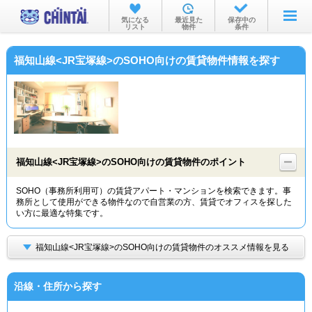
お部屋を探す
気になる
最近見た
保存中の
リスト
物件
条件
沿線・駅から
福知山線<JR宝塚線>のSOHO向けの賃貸物件情報を探す
住所から
家賃相場から
通勤通学時間から
物件特集から
福知山線<JR宝塚線>のSOHO向けの賃貸物件のポイント
不動産会社から
SOHO（事務所利用可）の賃貸アパート・マンションを検索できます。事
務所として使用ができる物件なので自営業の方、賃貸でオフィスを探した
TOP
い方に最適な特集です。
福知山線<JR宝塚線>のSOHO向けの賃貸物件のオススメ情報を見る
沿線・住所から探す