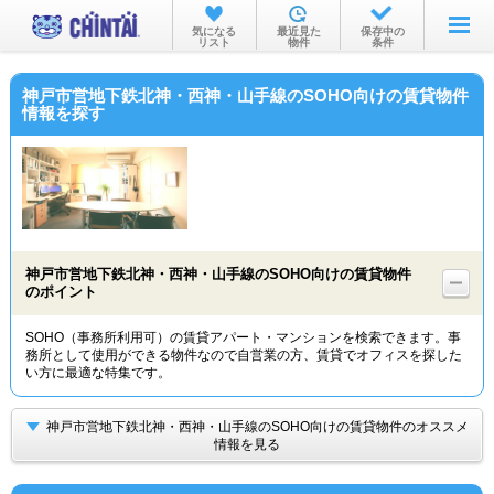
お部屋を探す
気になる
最近見た
保存中の
リスト
物件
条件
沿線・駅から
神戸市営地下鉄北神・西神・山手線のSOHO向けの賃貸物件
住所から
情報を探す
家賃相場から
通勤通学時間から
物件特集から
神戸市営地下鉄北神・西神・山手線のSOHO向けの賃貸物件
不動産会社から
のポイント
TOP
SOHO（事務所利用可）の賃貸アパート・マンションを検索できます。事
務所として使用ができる物件なので自営業の方、賃貸でオフィスを探した
い方に最適な特集です。
神戸市営地下鉄北神・西神・山手線のSOHO向けの賃貸物件のオススメ
情報を見る