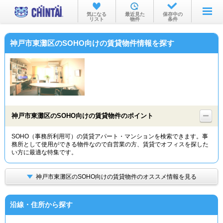
お部屋を探す
気になる
最近見た
保存中の
リスト
物件
条件
沿線・駅から
神戸市東灘区のSOHO向けの賃貸物件情報を探す
住所から
家賃相場から
通勤通学時間から
物件特集から
神戸市東灘区のSOHO向けの賃貸物件のポイント
不動産会社から
SOHO（事務所利用可）の賃貸アパート・マンションを検索できます。事
務所として使用ができる物件なので自営業の方、賃貸でオフィスを探した
TOP
い方に最適な特集です。
神戸市東灘区のSOHO向けの賃貸物件のオススメ情報を見る
沿線・住所から探す