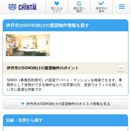
お部屋を探す
気になる
最近見た
保存中の
リスト
物件
条件
沿線・駅から
伊丹市のSOHO向けの賃貸物件情報を探す
住所から
家賃相場から
通勤通学時間から
物件特集から
伊丹市のSOHO向けの賃貸物件のポイント
不動産会社から
SOHO（事務所利用可）の賃貸アパート・マンションを検索できます。事
務所として使用ができる物件なので自営業の方、賃貸でオフィスを探した
TOP
い方に最適な特集です。
伊丹市のSOHO向けの賃貸物件のオススメ情報を見る
沿線・住所から探す