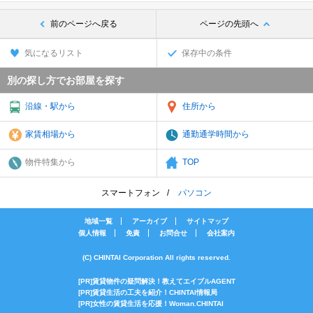
前のページへ戻る
ページの先頭へ
気になるリスト
保存中の条件
別の探し方でお部屋を探す
沿線・駅から
住所から
家賃相場から
通勤通学時間から
物件特集から
TOP
スマートフォン
パソコン
地域一覧
アーカイブ
サイトマップ
個人情報
免責
お問合せ
会社案内
(C) CHINTAI Corporation All rights reserved.
[PR]賃貸物件の疑問解決！教えてエイブルAGENT
[PR]賃貸生活の工夫を紹介！CHINTAI情報局
[PR]女性の賃貸生活を応援！Woman.CHINTAI