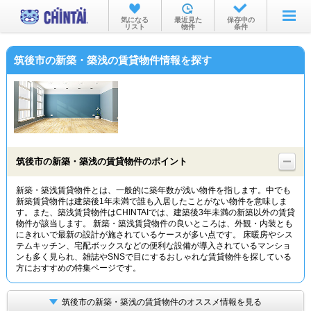
お部屋を探す
気になる
最近見た
保存中の
リスト
物件
条件
沿線・駅から
筑後市の新築・築浅の賃貸物件情報を探す
住所から
家賃相場から
通勤通学時間から
物件特集から
筑後市の新築・築浅の賃貸物件のポイント
不動産会社から
新築・築浅賃貸物件とは、一般的に築年数が浅い物件を指します。中でも
新築賃貸物件は建築後1年未満で誰も入居したことがない物件を意味しま
TOP
す。また、築浅賃貸物件はCHINTAIでは、建築後3年未満の新築以外の賃貸
物件が該当します。 新築・築浅賃貸物件の良いところは、外観・内装とも
にきれいで最新の設計が施されているケースが多い点です。 床暖房やシス
テムキッチン、宅配ボックスなどの便利な設備が導入されているマンショ
ンも多く見られ、雑誌やSNSで目にするおしゃれな賃貸物件を探している
方におすすめの特集ページです。
筑後市の新築・築浅の賃貸物件のオススメ情報を見る