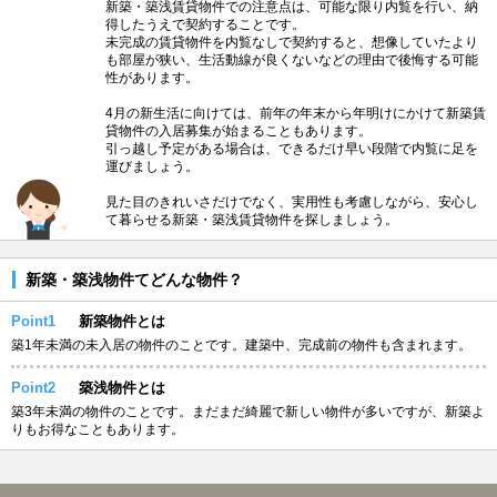
新築・築浅賃貸物件での注意点は、可能な限り内覧を行い、納
得したうえで契約することです。
未完成の賃貸物件を内覧なしで契約すると、想像していたより
も部屋が狭い、生活動線が良くないなどの理由で後悔する可能
性があります。
4月の新生活に向けては、前年の年末から年明けにかけて新築賃
貸物件の入居募集が始まることもあります。
引っ越し予定がある場合は、できるだけ早い段階で内覧に足を
運びましょう。
見た目のきれいさだけでなく、実用性も考慮しながら、安心し
て暮らせる新築・築浅賃貸物件を探しましょう。
新築・築浅物件てどんな物件？
Point1
新築物件とは
築1年未満の未入居の物件のことです。建築中、完成前の物件も含まれます。
Point2
築浅物件とは
築3年未満の物件のことです。まだまだ綺麗で新しい物件が多いですが、新築よ
りもお得なこともあります。