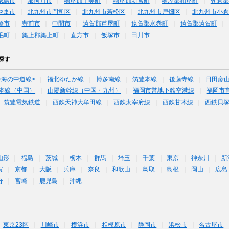
糸島市
那珂川市
糟屋郡宇美町
糟屋郡新宮町
糟屋郡粕屋町
朝倉郡
やま市
北九州市門司区
北九州市若松区
北九州市戸畑区
北九州市小
橋市
豊前市
中間市
遠賀郡芦屋町
遠賀郡水巻町
遠賀郡遠賀町
毛町
築上郡築上町
直方市
飯塚市
田川市
探す
<海の中道線>
福北ゆたか線
博多南線
筑豊本線
後藤寺線
日田彦
本線（中国）
山陽新幹線（中国・九州）
福岡市営地下鉄空港線
福岡市
筑豊電気鉄道
西鉄天神大牟田線
西鉄太宰府線
西鉄甘木線
西鉄貝
山形
福島
茨城
栃木
群馬
埼玉
千葉
東京
神奈川
新
賀
京都
大阪
兵庫
奈良
和歌山
鳥取
島根
岡山
広島
分
宮崎
鹿児島
沖縄
東京23区
川崎市
横浜市
相模原市
静岡市
浜松市
名古屋市