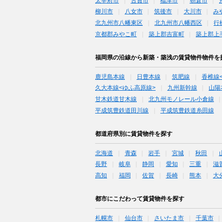
太宰府市
古賀市
福津市
朝倉市
柳川市
八女市
筑後市
大川市
み
北九州市八幡東区
北九州市八幡西区
行
京都郡みやこ町
築上郡吉富町
築上郡上
福岡県の沿線から新築・築浅の賃貸物件物件を
鹿児島本線
日豊本線
筑肥線
香椎線
久大本線<ゆふ高原線>
九州新幹線
山陽
甘木鉄道甘木線
北九州モノレール小倉線
平成筑豊鉄道田川線
平成筑豊鉄道糸田線
都道府県別に賃貸物件を探す
北海道
青森
岩手
宮城
秋田
長野
岐阜
静岡
愛知
三重
滋
高知
福岡
佐賀
長崎
熊本
大
都市にこだわって賃貸物件を探す
札幌市
仙台市
さいたま市
千葉市