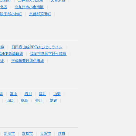
筑前町
三井郡大刀洗町
久留米市
倉北区
北九州市小倉南区
鞍手郡小竹町
京都郡苅田町
山線
日田彦山線BRTひこぼしライン
営地下鉄箱崎線
福岡市営地下鉄七隈線
塚線
平成筑豊鉄道伊田線
潟
富山
石川
福井
山梨
山口
徳島
香川
愛媛
新潟市
京都市
大阪市
堺市