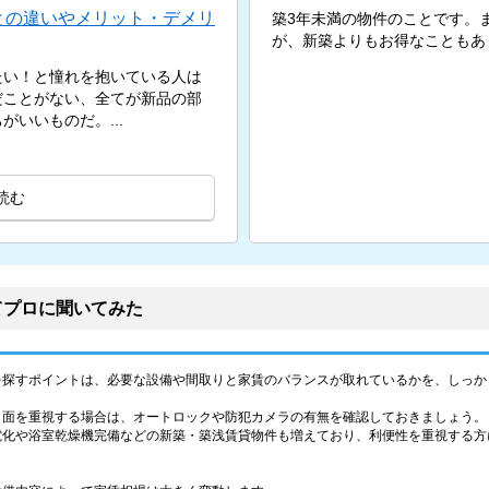
との違いやメリット・デメリ
築3年未満の物件のことです。
が、新築よりもお得なこともあ
たい！と憧れを抱いている人は
だことがない、全てが新品の部
いいものだ。...
読む
てプロに聞いてみた
を探すポイントは、必要な設備や間取りと家賃のバランスが取れているかを、しっか
ィ面を重視する場合は、オートロックや防犯カメラの有無を確認しておきましょう。
電化や浴室乾燥機完備などの新築・築浅賃貸物件も増えており、利便性を重視する方