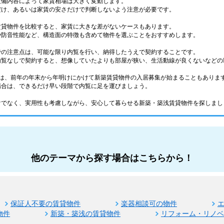
設備内容によって家賃相場は大きく変動します。
だけ、あるいは家賃の安さだけで判断しないよう注意が必要です。
賃貸物件を比較すると、家賃に大きな差がないケースもあります。
や防音性能など、構造面の特徴も含めて物件を選ぶことをおすすめします。
での注意点は、可能な限り内覧を行い、納得したうえで契約することです。
内覧なしで契約すると、想像していたよりも部屋が狭い、生活動線が良くないなどの
ては、前年の年末から年明けにかけて新築賃貸物件の入居募集が始まることもありま
場合は、できるだけ早い段階で内覧に足を運びましょう。
けでなく、実用性も考慮しながら、安心して暮らせる新築・築浅賃貸物件を探しまし
他のテーマから探す場合はこちらから！
保証人不要の賃貸物件
楽器相談可の物件
物件
新築・築浅の賃貸物件
リフォーム・リノ