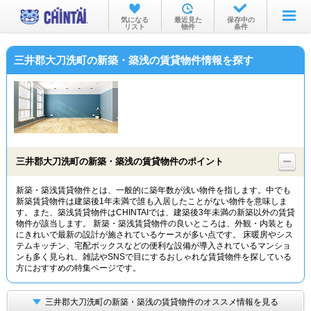
お部屋を探す
気になる
最近見た
保存中の
リスト
物件
条件
沿線・駅から
三井郡大刀洗町の新築・築浅の賃貸物件情報を探す
住所から
家賃相場から
通勤通学時間から
物件特集から
三井郡大刀洗町の新築・築浅の賃貸物件のポイント
不動産会社から
新築・築浅賃貸物件とは、一般的に築年数が浅い物件を指します。中でも
新築賃貸物件は建築後1年未満で誰も入居したことがない物件を意味しま
TOP
す。また、築浅賃貸物件はCHINTAIでは、建築後3年未満の新築以外の賃貸
物件が該当します。 新築・築浅賃貸物件の良いところは、外観・内装とも
にきれいで最新の設計が施されているケースが多い点です。 床暖房やシス
テムキッチン、宅配ボックスなどの便利な設備が導入されているマンショ
ンも多く見られ、雑誌やSNSで目にするおしゃれな賃貸物件を探している
方におすすめの特集ページです。
三井郡大刀洗町の新築・築浅の賃貸物件のオススメ情報を見る