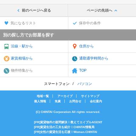
前のページへ戻る
ページの先頭へ
気になるリスト
保存中の条件
別の探し方でお部屋を探す
沿線・駅から
住所から
家賃相場から
通勤通学時間から
物件特集から
TOP
スマートフォン
パソコン
地域一覧
アーカイブ
サイトマップ
個人情報
免責
お問合せ
会社案内
(C) CHINTAI Corporation All rights reserved.
[PR]賃貸物件の疑問解決！教えてエイブルAGENT
[PR]賃貸生活の工夫を紹介！CHINTAI情報局
[PR]女性の賃貸生活を応援！Woman.CHINTAI