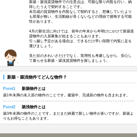
新築・築浅賃貸物件での注意点は、可能な限り内覧を行い、納
得したうえで契約することです。
未完成の賃貸物件を内覧なしで契約すると、想像していたより
も部屋が狭い、生活動線が良くないなどの理由で後悔する可能
性があります。
4月の新生活に向けては、前年の年末から年明けにかけて新築賃
貸物件の入居募集が始まることもあります。
引っ越し予定がある場合は、できるだけ早い段階で内覧に足を
運びましょう。
見た目のきれいさだけでなく、実用性も考慮しながら、安心し
て暮らせる新築・築浅賃貸物件を探しましょう。
新築・築浅物件てどんな物件？
Point1
新築物件とは
築1年未満の未入居の物件のことです。建築中、完成前の物件も含まれます。
Point2
築浅物件とは
築3年未満の物件のことです。まだまだ綺麗で新しい物件が多いですが、新築よ
りもお得なこともあります。