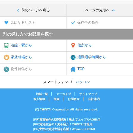
前のページへ戻る
ページの先頭へ
気になるリスト
保存中の条件
別の探し方でお部屋を探す
沿線・駅から
住所から
家賃相場から
通勤通学時間から
物件特集から
TOP
スマートフォン
パソコン
地域一覧
アーカイブ
サイトマップ
個人情報
免責
お問合せ
会社案内
(C) CHINTAI Corporation All rights reserved.
[PR]賃貸物件の疑問解決！教えてエイブルAGENT
[PR]賃貸生活の工夫を紹介！CHINTAI情報局
[PR]女性の賃貸生活を応援！Woman.CHINTAI