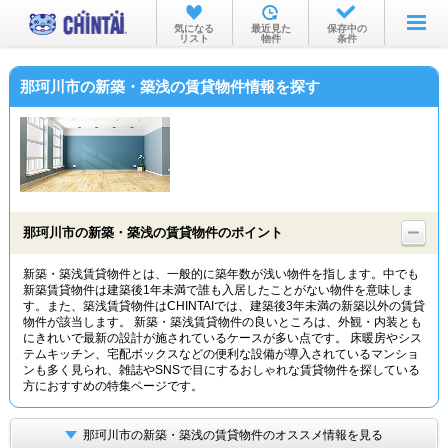
お部屋を探す
気になる
最近見た
保存中の
リスト
物件
条件
沿線・駅から
那珂川市の新築・築浅の賃貸物件情報を探す
住所から
家賃相場から
通勤通学時間から
物件特集から
那珂川市の新築・築浅の賃貸物件のポイント
不動産会社から
新築・築浅賃貸物件とは、一般的に築年数が浅い物件を指します。中でも
新築賃貸物件は建築後1年未満で誰も入居したことがない物件を意味しま
TOP
す。また、築浅賃貸物件はCHINTAIでは、建築後3年未満の新築以外の賃貸
物件が該当します。 新築・築浅賃貸物件の良いところは、外観・内装とも
にきれいで最新の設計が施されているケースが多い点です。 床暖房やシス
テムキッチン、宅配ボックスなどの便利な設備が導入されているマンショ
ンも多く見られ、雑誌やSNSで目にするおしゃれな賃貸物件を探している
方におすすめの特集ページです。
那珂川市の新築・築浅の賃貸物件のオススメ情報を見る