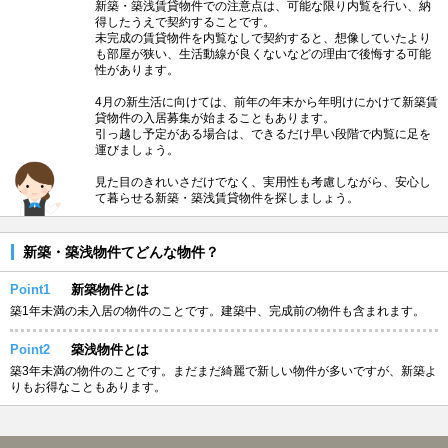
新築・築浅賃貸物件での注意点は、可能な限り内覧を行い、納
得したうえで契約することです。
未完成の賃貸物件を内覧なしで契約すると、想像していたより
も部屋が狭い、生活動線が良くないなどの理由で後悔する可能
性があります。
4月の新生活に向けては、前年の年末から年明けにかけて新築賃
貸物件の入居募集が始まることもあります。
引っ越し予定がある場合は、できるだけ早い段階で内覧に足を
運びましょう。
見た目のきれいさだけでなく、実用性も考慮しながら、安心し
て暮らせる新築・築浅賃貸物件を探しましょう。
新築・築浅物件てどんな物件？
Point1
新築物件とは
築1年未満の未入居の物件のことです。建築中、完成前の物件も含まれます。
Point2
築浅物件とは
築3年未満の物件のことです。まだまだ綺麗で新しい物件が多いですが、新築よ
りもお得なこともあります。