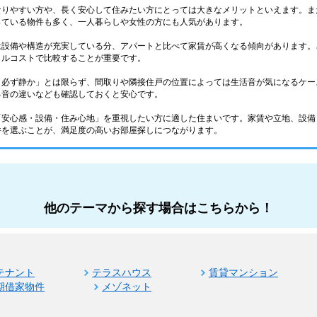
なりやすい方や、長く安心して住みたい方にとっては大きなメリットといえます。ま
っている物件も多く、一人暮らしや女性の方にも人気があります。
は設備や構造が充実している分、アパートと比べて家賃が高くなる傾向があります。
タルコストで比較することが重要です。
＝必ず静か」とは限らず、間取りや隣接住戸の位置によっては生活音が気になるケー
る音の違いなども確認しておくと安心です。
「安心感・設備・住み心地」を重視したい方に適した住まいです。家賃や立地、設備
件を選ぶことが、満足度の高いお部屋探しにつながります。
他のテーマから探す場合はこちらから！
テナント
テラスハウス
賃貸マンション
期借家物件
メゾネット