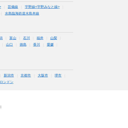
>
芸備線
宇野線<宇野みなと線>
水島臨海鉄道水島本線
潟
富山
石川
福井
山梨
山口
徳島
香川
愛媛
新潟市
京都市
大阪市
堺市
ロンドン
｜