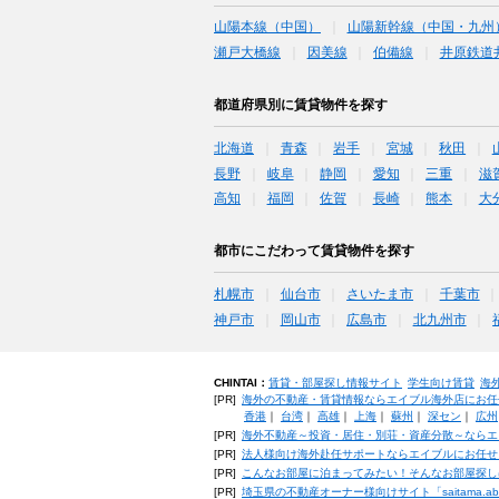
山陽本線（中国）
山陽新幹線（中国・九州
瀬戸大橋線
因美線
伯備線
井原鉄道
都道府県別に賃貸物件を探す
北海道
青森
岩手
宮城
秋田
長野
岐阜
静岡
愛知
三重
滋
高知
福岡
佐賀
長崎
熊本
大
都市にこだわって賃貸物件を探す
札幌市
仙台市
さいたま市
千葉市
神戸市
岡山市
広島市
北九州市
CHINTAI：
賃貸・部屋探し情報サイト
学生向け賃貸
海
[PR]
海外の不動産・賃貸情報ならエイブル海外店にお任
香港
｜
台湾
｜
高雄
｜
上海
｜
蘇州
｜
深セン
｜
広州
[PR]
海外不動産～投資・居住・別荘・資産分散～ならエ
[PR]
法人様向け海外赴任サポートならエイブルにお任せ
[PR]
こんなお部屋に泊まってみたい！そんなお部屋探し
[PR]
埼玉県の不動産オーナー様向けサイト「saitama.a