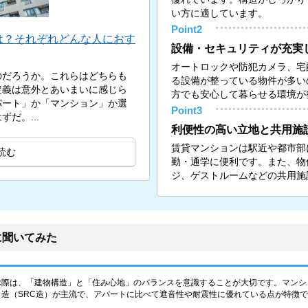
い方に適しています。
Point2
は？それぞれどんな人におす
設備・セキュリティが充実
オートロックや防犯カメラ、宅
のだろうか。これらはどちらも
る設備が整っている物件が多い
定義は意外とあいまいに感じら
方でも安心して暮らせる環境が
パート」か「マンション」か選
Point3
だ。...
利便性の高い立地と共用施
賃貸マンションは駅近や都市部
読む
勤・通学に便利です。また、物
ジ、ゲストルームなどの共用施
に聞いてみた
ぶ際は、「建物構造」と「住み心地」のバランスを意識することが大切です。マンシ
造（SRC造）が主流で、アパートに比べて遮音性や耐震性に優れている点が特徴