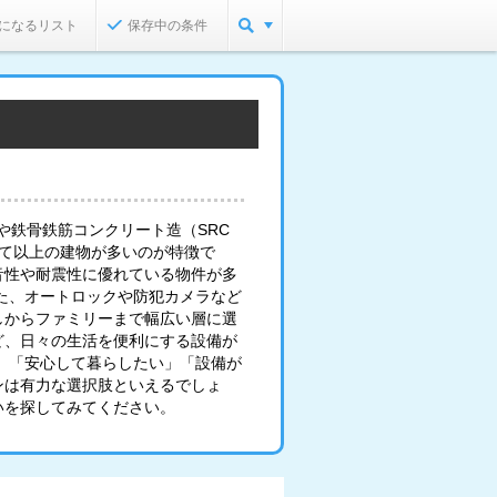
になるリスト
保存中の条件
や鉄骨鉄筋コンクリート造（SRC
建て以上の建物が多いのが特徴で
音性や耐震性に優れている物件が多
た、オートロックや防犯カメラなど
しからファミリーまで幅広い層に選
ど、日々の生活を便利にする設備が
」「安心して暮らしたい」「設備が
ンは有力な選択肢といえるでしょ
いを探してみてください。