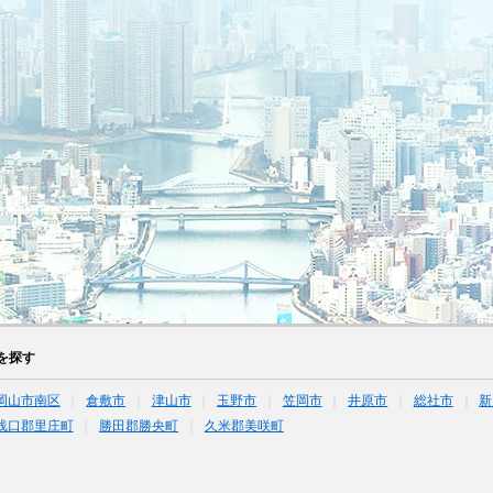
を探す
岡山市南区
倉敷市
津山市
玉野市
笠岡市
井原市
総社市
新
浅口郡里庄町
勝田郡勝央町
久米郡美咲町