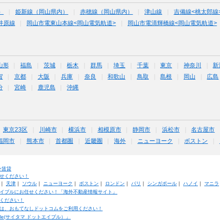
）
姫新線（岡山県内）
赤穂線（岡山県内）
津山線
吉備線<桃太郎線
井原線
岡山市電東山本線<岡山電気軌道>
岡山市電清輝橋線<岡山電気軌道>
山形
福島
茨城
栃木
群馬
埼玉
千葉
東京
神奈川
新
賀
京都
大阪
兵庫
奈良
和歌山
鳥取
島根
岡山
広島
分
宮崎
鹿児島
沖縄
東京23区
川崎市
横浜市
相模原市
静岡市
浜松市
名古屋市
福岡市
熊本市
首都圏
近畿圏
海外
ニューヨーク
ボストン
外賃貸
せください！
｜
天津
｜
ソウル
｜
ニューヨーク
｜
ボストン
｜
ロンドン
｜
パリ
｜
シンガポール
｜
ハノイ
｜
マニラ
イブルにお任せください！「海外不動産情報サイト」
ください！
は、おもてなしドットコムをご利用ください！
ble(サイタマ ドットエイブル）」