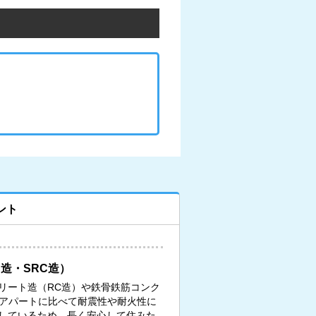
ント
造・SRC造）
リート造（RC造）や鉄骨鉄筋コンク
、アパートに比べて耐震性や耐火性に
しているため、長く安心して住みた