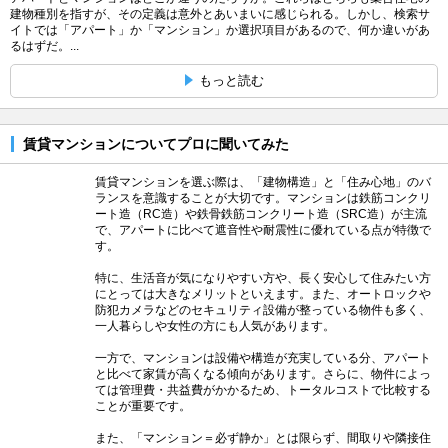
建物種別を指すが、その定義は意外とあいまいに感じられる。しかし、検索サ
イトでは「アパート」か「マンション」か選択項目があるので、何か違いがあ
るはずだ。...
もっと読む
賃貸マンションについてプロに聞いてみた
賃貸マンションを選ぶ際は、「建物構造」と「住み心地」のバ
ランスを意識することが大切です。マンションは鉄筋コンクリ
ート造（RC造）や鉄骨鉄筋コンクリート造（SRC造）が主流
で、アパートに比べて遮音性や耐震性に優れている点が特徴で
す。
特に、生活音が気になりやすい方や、長く安心して住みたい方
にとっては大きなメリットといえます。また、オートロックや
防犯カメラなどのセキュリティ設備が整っている物件も多く、
一人暮らしや女性の方にも人気があります。
一方で、マンションは設備や構造が充実している分、アパート
と比べて家賃が高くなる傾向があります。さらに、物件によっ
ては管理費・共益費がかかるため、トータルコストで比較する
ことが重要です。
また、「マンション＝必ず静か」とは限らず、間取りや隣接住