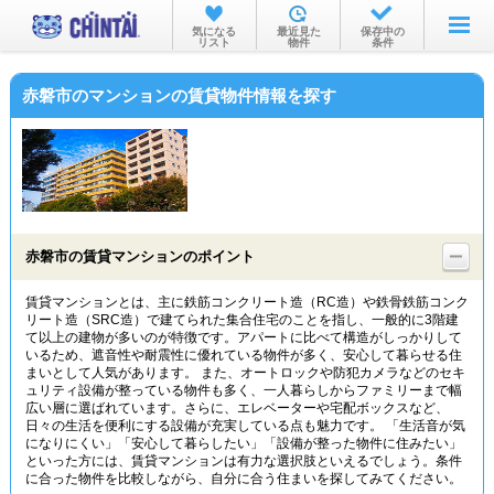
お部屋を探す
気になる
最近見た
保存中の
リスト
物件
条件
沿線・駅から
赤磐市のマンションの賃貸物件情報を探す
住所から
家賃相場から
通勤通学時間から
物件特集から
赤磐市の賃貸マンションのポイント
不動産会社から
賃貸マンションとは、主に鉄筋コンクリート造（RC造）や鉄骨鉄筋コンク
リート造（SRC造）で建てられた集合住宅のことを指し、一般的に3階建
TOP
て以上の建物が多いのが特徴です。アパートに比べて構造がしっかりして
いるため、遮音性や耐震性に優れている物件が多く、安心して暮らせる住
まいとして人気があります。 また、オートロックや防犯カメラなどのセキ
ュリティ設備が整っている物件も多く、一人暮らしからファミリーまで幅
広い層に選ばれています。さらに、エレベーターや宅配ボックスなど、
日々の生活を便利にする設備が充実している点も魅力です。 「生活音が気
になりにくい」「安心して暮らしたい」「設備が整った物件に住みたい」
といった方には、賃貸マンションは有力な選択肢といえるでしょう。条件
に合った物件を比較しながら、自分に合う住まいを探してみてください。