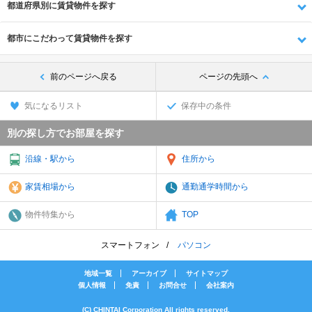
都道府県別に賃貸物件を探す
都市にこだわって賃貸物件を探す
前のページへ戻る
ページの先頭へ
気になるリスト
保存中の条件
別の探し方でお部屋を探す
沿線・駅から
住所から
家賃相場から
通勤通学時間から
物件特集から
TOP
スマートフォン
パソコン
地域一覧
アーカイブ
サイトマップ
個人情報
免責
お問合せ
会社案内
(C) CHINTAI Corporation All rights reserved.