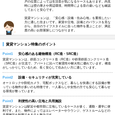
戸の位置によっては生活音が気になるケースもあります。内見
時には壁の厚さや周辺環境、時間帯による音の違いなども確認
しておくと安心です。
賃貸マンションは、「安心感・設備・住み心地」を重視したい
方に適した住まいです。家賃や立地、設備とのバランスを見な
がら、自分のライフスタイルに合った物件を選ぶことが、満足
度の高いお部屋探しにつながります。
賃貸マンション特集のポイント
Point1
安心感のある建物構造（RC造・SRC造）
賃貸マンションは、鉄筋コンクリート造（RC造）や鉄骨鉄筋コンクリート造
（SRC造）が主流で、アパートに比べて耐震性や耐火性に優れています。構造
がしっかりしているため、長く安心して住みたい方に適しています。
Point2
設備・セキュリティが充実している
オートロックや防犯カメラ、宅配ボックスなど、暮らしを快適にする設備が整
っている物件が多いのも特徴です。一人暮らしや女性の方でも安心して暮らせ
る環境が整っています。
Point3
利便性の高い立地と共用施設
賃貸マンションは駅近や都市部に立地しているケースが多く、通勤・通学に便
利です。また、物件によってはエレベーターやラウンジ、ゲストルームなどの
共用施設を利用できる点も魅力です。