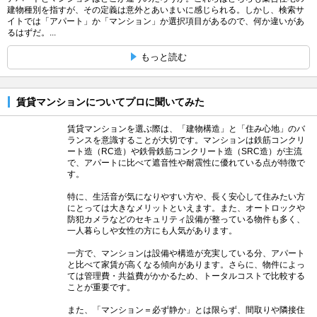
建物種別を指すが、その定義は意外とあいまいに感じられる。しかし、検索サ
イトでは「アパート」か「マンション」か選択項目があるので、何か違いがあ
るはずだ。...
もっと読む
賃貸マンションについてプロに聞いてみた
賃貸マンションを選ぶ際は、「建物構造」と「住み心地」のバ
ランスを意識することが大切です。マンションは鉄筋コンクリ
ート造（RC造）や鉄骨鉄筋コンクリート造（SRC造）が主流
で、アパートに比べて遮音性や耐震性に優れている点が特徴で
す。
特に、生活音が気になりやすい方や、長く安心して住みたい方
にとっては大きなメリットといえます。また、オートロックや
防犯カメラなどのセキュリティ設備が整っている物件も多く、
一人暮らしや女性の方にも人気があります。
一方で、マンションは設備や構造が充実している分、アパート
と比べて家賃が高くなる傾向があります。さらに、物件によっ
ては管理費・共益費がかかるため、トータルコストで比較する
ことが重要です。
また、「マンション＝必ず静か」とは限らず、間取りや隣接住