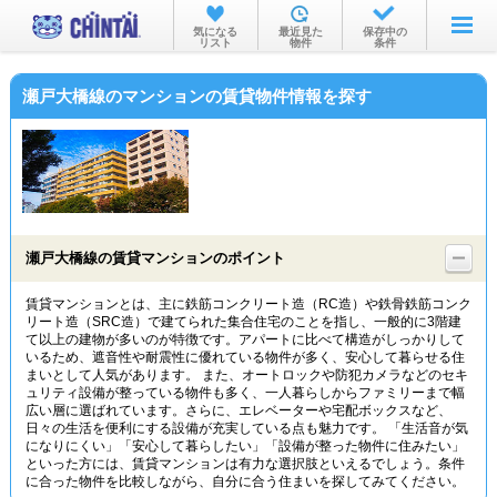
お部屋を探す
気になる
最近見た
保存中の
リスト
物件
条件
沿線・駅から
瀬戸大橋線のマンションの賃貸物件情報を探す
住所から
家賃相場から
通勤通学時間から
物件特集から
瀬戸大橋線の賃貸マンションのポイント
不動産会社から
賃貸マンションとは、主に鉄筋コンクリート造（RC造）や鉄骨鉄筋コンク
リート造（SRC造）で建てられた集合住宅のことを指し、一般的に3階建
TOP
て以上の建物が多いのが特徴です。アパートに比べて構造がしっかりして
いるため、遮音性や耐震性に優れている物件が多く、安心して暮らせる住
まいとして人気があります。 また、オートロックや防犯カメラなどのセキ
ュリティ設備が整っている物件も多く、一人暮らしからファミリーまで幅
広い層に選ばれています。さらに、エレベーターや宅配ボックスなど、
日々の生活を便利にする設備が充実している点も魅力です。 「生活音が気
になりにくい」「安心して暮らしたい」「設備が整った物件に住みたい」
といった方には、賃貸マンションは有力な選択肢といえるでしょう。条件
に合った物件を比較しながら、自分に合う住まいを探してみてください。