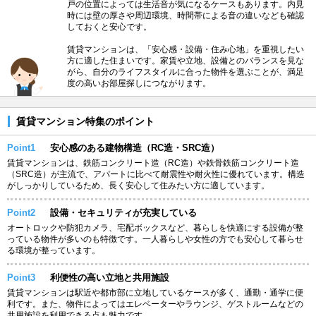
戸の位置によっては生活音が気になるケースもあります。内見
時には壁の厚さや周辺環境、時間帯による音の違いなども確認
しておくと安心です。
賃貸マンションは、「安心感・設備・住み心地」を重視したい
方に適した住まいです。家賃や立地、設備とのバランスを見な
がら、自分のライフスタイルに合った物件を選ぶことが、満足
度の高いお部屋探しにつながります。
賃貸マンション特集のポイント
Point1
安心感のある建物構造（RC造・SRC造）
賃貸マンションは、鉄筋コンクリート造（RC造）や鉄骨鉄筋コンクリート造
（SRC造）が主流で、アパートに比べて耐震性や耐火性に優れています。構造
がしっかりしているため、長く安心して住みたい方に適しています。
Point2
設備・セキュリティが充実している
オートロックや防犯カメラ、宅配ボックスなど、暮らしを快適にする設備が整
っている物件が多いのも特徴です。一人暮らしや女性の方でも安心して暮らせ
る環境が整っています。
Point3
利便性の高い立地と共用施設
賃貸マンションは駅近や都市部に立地しているケースが多く、通勤・通学に便
利です。また、物件によってはエレベーターやラウンジ、ゲストルームなどの
共用施設を利用できる点も魅力です。