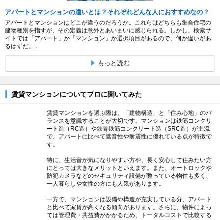
アパートとマンションの違いとは？それぞれどんな人におすすめなの？
アパートとマンションはどこが違うのだろうか。これらはどちらも集合住宅の
建物種別を指すが、その定義は意外とあいまいに感じられる。しかし、検索サ
イトでは「アパート」か「マンション」か選択項目があるので、何か違いがあ
るはずだ。...
もっと読む
賃貸マンションについてプロに聞いてみた
賃貸マンションを選ぶ際は、「建物構造」と「住み心地」のバ
ランスを意識することが大切です。マンションは鉄筋コンクリ
ート造（RC造）や鉄骨鉄筋コンクリート造（SRC造）が主流
で、アパートに比べて遮音性や耐震性に優れている点が特徴で
す。
特に、生活音が気になりやすい方や、長く安心して住みたい方
にとっては大きなメリットといえます。また、オートロックや
防犯カメラなどのセキュリティ設備が整っている物件も多く、
一人暮らしや女性の方にも人気があります。
一方で、マンションは設備や構造が充実している分、アパート
と比べて家賃が高くなる傾向があります。さらに、物件によっ
ては管理費・共益費がかかるため、トータルコストで比較する