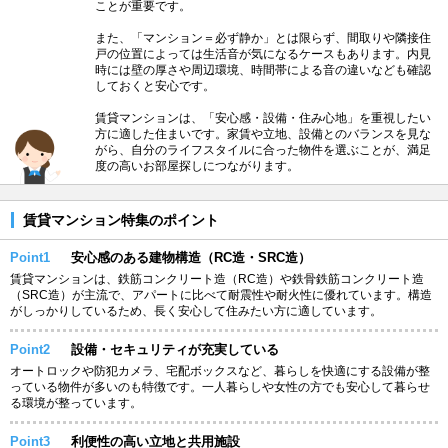
ことが重要です。
また、「マンション＝必ず静か」とは限らず、間取りや隣接住
戸の位置によっては生活音が気になるケースもあります。内見
時には壁の厚さや周辺環境、時間帯による音の違いなども確認
しておくと安心です。
賃貸マンションは、「安心感・設備・住み心地」を重視したい
方に適した住まいです。家賃や立地、設備とのバランスを見な
がら、自分のライフスタイルに合った物件を選ぶことが、満足
度の高いお部屋探しにつながります。
賃貸マンション特集のポイント
Point1
安心感のある建物構造（RC造・SRC造）
賃貸マンションは、鉄筋コンクリート造（RC造）や鉄骨鉄筋コンクリート造
（SRC造）が主流で、アパートに比べて耐震性や耐火性に優れています。構造
がしっかりしているため、長く安心して住みたい方に適しています。
Point2
設備・セキュリティが充実している
オートロックや防犯カメラ、宅配ボックスなど、暮らしを快適にする設備が整
っている物件が多いのも特徴です。一人暮らしや女性の方でも安心して暮らせ
る環境が整っています。
Point3
利便性の高い立地と共用施設