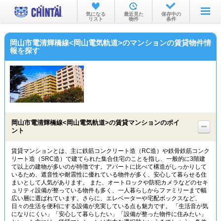
お部屋を探す
気になる
最近見た
保存中の
リスト
物件
条件
沿線・駅から
岡山市電清輝橋線<岡山電気軌道>のマンションの賃貸物件情
住所から
報を探す
家賃相場から
通勤通学時間から
物件特集から
岡山市電清輝橋線<岡山電気軌道>の賃貸マンションのポイ
不動産会社から
ント
TOP
賃貸マンションとは、主に鉄筋コンクリート造（RC造）や鉄骨鉄筋コンク
リート造（SRC造）で建てられた集合住宅のことを指し、一般的に3階建
て以上の建物が多いのが特徴です。アパートに比べて構造がしっかりして
いるため、遮音性や耐震性に優れている物件が多く、安心して暮らせる住
まいとして人気があります。 また、オートロックや防犯カメラなどのセキ
ュリティ設備が整っている物件も多く、一人暮らしからファミリーまで幅
広い層に選ばれています。さらに、エレベーターや宅配ボックスなど、
日々の生活を便利にする設備が充実している点も魅力です。 「生活音が気
になりにくい」「安心して暮らしたい」「設備が整った物件に住みたい」