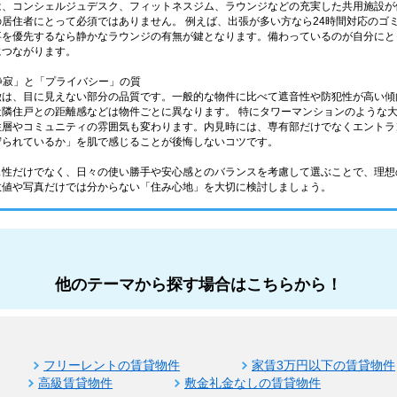
は、コンシェルジュデスク、フィットネスジム、ラウンジなどの充実した共用施設が
居住者にとって必須ではありません。 例えば、出張が多い方なら24時間対応のゴ
事を優先するなら静かなラウンジの有無が鍵となります。備わっているのが自分にと
につながります。
「静寂」と「プライバシー」の質
徴は、目に見えない部分の品質です。一般的な物件に比べて遮音性や防犯性が高い傾
近隣住戸との距離感などは物件ごとに異なります。 特にタワーマンションのような
住層やコミュニティの雰囲気も変わります。内見時には、専有部だけでなくエントラ
守られているか」を肌で感じることが後悔しないコツです。
ス性だけでなく、日々の使い勝手や安心感とのバランスを考慮して選ぶことで、理想
数値や写真だけでは分からない「住み心地」を大切に検討しましょう。
他のテーマから探す場合はこちらから！
フリーレントの賃貸物件
家賃3万円以下の賃貸物件
高級賃貸物件
敷金礼金なしの賃貸物件