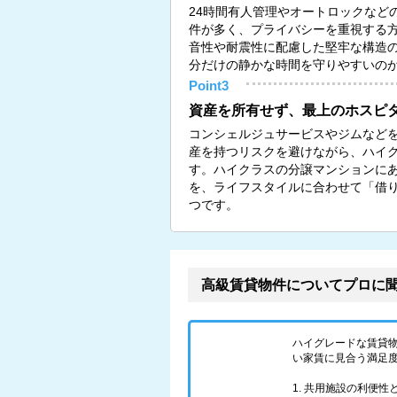
24時間有人管理やオートロックなど
件が多く、プライバシーを重視する
音性や耐震性に配慮した堅牢な構造
分だけの静かな時間を守りやすいの
Point3
資産を所有せず、最上のホスピ
コンシェルジュサービスやジムなど
産を持つリスクを避けながら、ハイ
す。ハイクラスの分譲マンションに
を、ライフスタイルに合わせて「借
つです。
高級賃貸物件についてプロに
ハイグレードな賃貸
い家賃に見合う満足
1. 共用施設の利便