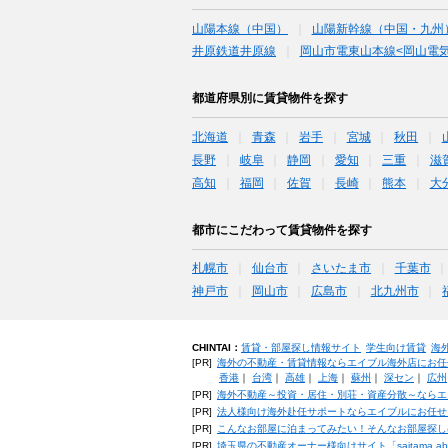
山陽本線（中国）
山陽新幹線（中国・九州
井原鉄道井原線
岡山市電東山本線<岡山電気
都道府県別に賃貸物件を探す
北海道
青森
岩手
宮城
秋田
長野
岐阜
静岡
愛知
三重
滋
高知
福岡
佐賀
長崎
熊本
大
都市にこだわって賃貸物件を探す
札幌市
仙台市
さいたま市
千葉市
神戸市
岡山市
広島市
北九州市
CHINTAI：
賃貸・部屋探し情報サイト
学生向け賃貸
海
[PR]
海外の不動産・賃貸情報ならエイブル海外店にお任
香港
｜
台湾
｜
高雄
｜
上海
｜
蘇州
｜
深セン
｜
広州
[PR]
海外不動産～投資・居住・別荘・資産分散～ならエ
[PR]
法人様向け海外赴任サポートならエイブルにお任せ
[PR]
こんなお部屋に泊まってみたい！そんなお部屋探し
[PR]
埼玉県の不動産オーナー様向けサイト「saitama.a