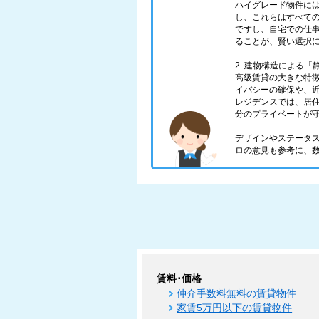
ハイグレード物件に
し、これらはすべての
ですし、自宅での仕
ることが、賢い選択
2. 建物構造による
高級賃貸の大きな特
イバシーの確保や、
レジデンスでは、居
分のプライベートが
デザインやステータ
ロの意見も参考に、
賃料･価格
仲介手数料無料の賃貸物件
家賃5万円以下の賃貸物件