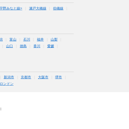
宇野みなと線>
瀬戸大橋線
伯備線
潟
富山
石川
福井
山梨
山口
徳島
香川
愛媛
新潟市
京都市
大阪市
堺市
ロンドン
｜