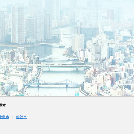
探す
倉敷市
総社市