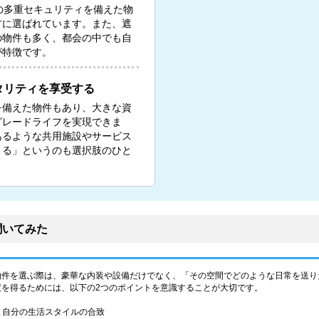
の多重セキュリティを備えた物
方に選ばれています。また、遮
の物件も多く、都会の中でも自
が特徴です。
タリティを享受する
を備えた物件もあり、大きな資
グレードライフを実現できま
あるような共用施設やサービス
りる」というのも選択肢のひと
聞いてみた
物件を選ぶ際は、豪華な内装や設備だけでなく、「その空間でどのような日常を送り
度を得るためには、以下の2つのポイントを意識することが大切です。
性と自分の生活スタイルの合致