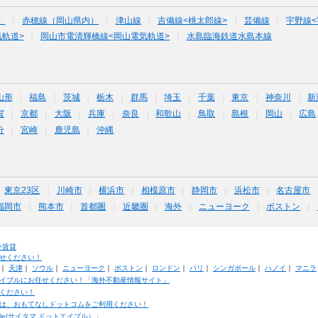
）
赤穂線（岡山県内）
津山線
吉備線<桃太郎線>
芸備線
宇野線<
軌道>
岡山市電清輝橋線<岡山電気軌道>
水島臨海鉄道水島本線
山形
福島
茨城
栃木
群馬
埼玉
千葉
東京
神奈川
新
賀
京都
大阪
兵庫
奈良
和歌山
鳥取
島根
岡山
広島
分
宮崎
鹿児島
沖縄
東京23区
川崎市
横浜市
相模原市
静岡市
浜松市
名古屋市
福岡市
熊本市
首都圏
近畿圏
海外
ニューヨーク
ボストン
外賃貸
せください！
｜
天津
｜
ソウル
｜
ニューヨーク
｜
ボストン
｜
ロンドン
｜
パリ
｜
シンガポール
｜
ハノイ
｜
マニラ
イブルにお任せください！「海外不動産情報サイト」
ください！
は、おもてなしドットコムをご利用ください！
ble(サイタマ ドットエイブル）」